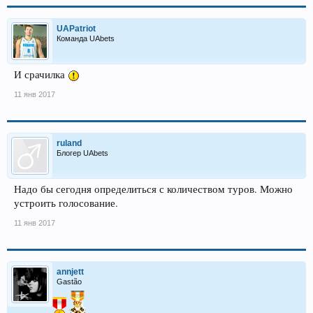
UAPatriot
Команда UAbets
И срачилка
11 янв 2017
ruland
Блогер UAbets
Надо бы сегодня определиться с количеством туров. Можно
устроить голосование.
11 янв 2017
annjett
Gastão