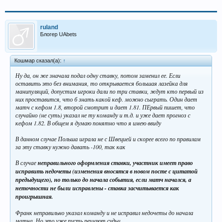
ruland
Блогер UAbets
Кошмар сказал(а):
↑
Ну да, он же значала подал одну ставку, потом заменил ее. Если
оставить это без внимания, то открывается большая лазейка для
манипуляций, допустим игроки дали по три ставки, ждут кто первый из
них проставится, что б знать какой кеф. можно сыграть. Один дает
матч с кефом 1.8, второй смотрит и дает 1.81. ПЕрвый пишет, что
случайно (не суть) указал не ту команду и т.д. и уже дает прогноз с
кефом 1.82. В общем я думаю понятно что я имею ввиду
В данном случае Польша играла не с Швецией и скорее всего по правилам
за эту ставку нужно давать -100, так как
В случае
неправильного оформления ставки, участник имеет право
исправить недочеты (изменения вносятся в новом посте с цитатой
предыдущего), но только до начала события, если матч начался, а
неточности не были исправлены - ставка засчитывается как
проигрышная.
Франк неправильно указал команду и не исправил недочеты до начала
матча. Но это уже пусть решают судьи