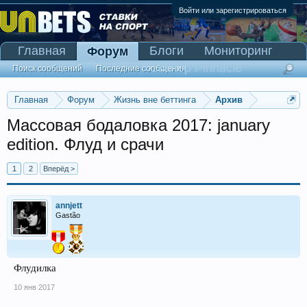
Войти или зарегистрироваться
Главная
Блоги
Мониторинг
Форум
Сканер Pinnacle
Поиск сообщений
Последние сообщения
Главная
Форум
Жизнь вне беттинга
Архив
Массовая бодаловка 2017: january
edition. Флуд и срачи
1
2
Вперёд >
annjett
Gastão
Флудилка
10 янв 2017