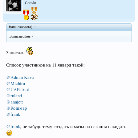
Gastão
frank сказал(а):
↑
Записывайте )
Записали
Список участников на 11 января такой:
@Admin Kava
@Michiru
@UAPatriot
@ruland
@annjett
@Кошмар
@frank
@frank
, не забудь тему создать и мазы на сегодня накидать