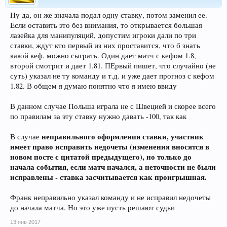
Ну да, он же значала подал одну ставку, потом заменил ее.
Если оставить это без внимания, то открывается большая
лазейка для манипуляций, допустим игроки дали по три
ставки, ждут кто первый из них проставится, что б знать
какой кеф. можно сыграть. Один дает матч с кефом 1.8,
второй смотрит и дает 1.81. ПЕрвый пишет, что случайно (не
суть) указал не ту команду и т.д. и уже дает прогноз с кефом
1.82. В общем я думаю понятно что я имею ввиду
В данном случае Польша играла не с Швецией и скорее всего
по правилам за эту ставку нужно давать -100, так как
неправильного оформления ставки, участник
В случае
имеет право исправить недочеты (изменения вносятся в
новом посте с цитатой предыдущего), но только до
начала события, если матч начался, а неточности не были
исправлены - ставка засчитывается как проигрышная.
Франк неправильно указал команду и не исправил недочеты
до начала матча. Но это уже пусть решают судьи
13 янв 2017