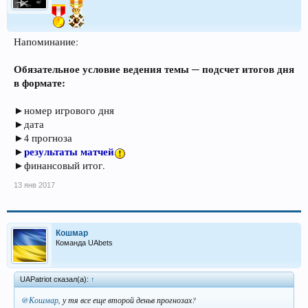
Напоминание:
Обязательное условие ведения темы ─ подсчет итогов дня
в формате:
►номер игрового дня
►дата
►4 прогноза
результаты матчей
►
►финансовый итог.
13 янв 2017
Кошмар
Команда UAbets
UAPatriot сказал(а):
↑
@Кошмар
, у тя все еще второй деньв прогнозах?