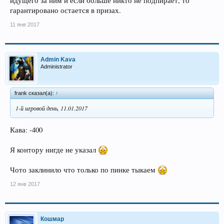
идущего за ним и если больше никто не подпирает, то
гарантировано остается в призах.
11 янв 2017
Admin Kava
Administrator
frank сказал(а):
↑
1-й игровой день, 11.01.2017
Кава: -400
Я контору нигде не указал
Чото заклинило что только по пинке тыкаем
12 янв 2017
Кошмар