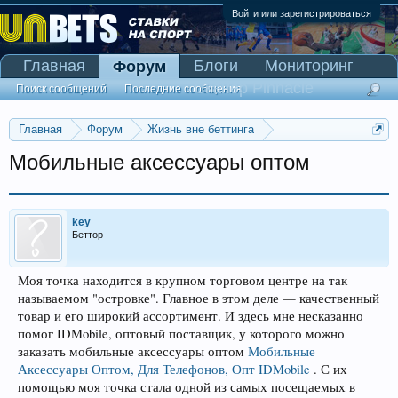
Войти или зарегистрироваться
Главная
Блоги
Мониторинг
Форум
Сканер Pinnacle
Поиск сообщений
Последние сообщения
Главная
Форум
Жизнь вне беттинга
Реклама и коммерция
Мобильные аксессуары оптом
key
Беттор
Моя точка находится в крупном торговом центре на так
называемом "островке". Главное в этом деле — качественный
товар и его широкий ассортимент. И здесь мне несказанно
помог IDMobile, оптовый поставщик, у которого можно
заказать мобильные аксессуары оптом
Мобильные
Аксессуары Оптом, Для Телефонов, Опт IDMobile
. С их
помощью моя точка стала одной из самых посещаемых в