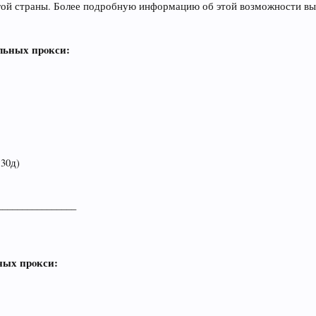
угой страны. Более подробную информацию об этой возможности в
ьных прoкси:
 30д)
________________
ых прoкси: