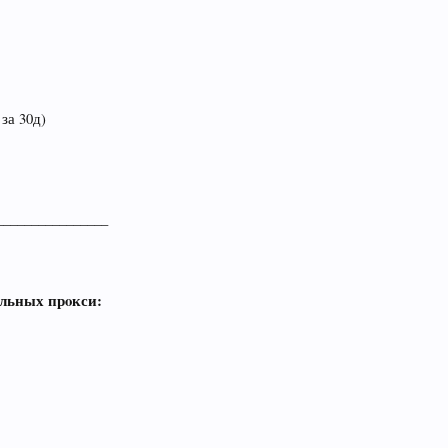
 за 30д)
________________
льных прoкси: