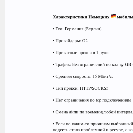
Характеристики Немецких
мобиль
• Гео: Германия (Берлин)
• Провайдеры: O2
• Приватные прoкси в 1 руки
• Трафик: Без ограничений по кол-ву GB
• Средняя скорость: 15 Мбит/c.
• Тип прoкси: HTTP/SOCKS5
• Нет ограничения по tcp подключениям
• Смена айпи по времени(любой интервал
• Если по каким-то причинам выбранный
подсеть стала проблемной и ресурс, с 