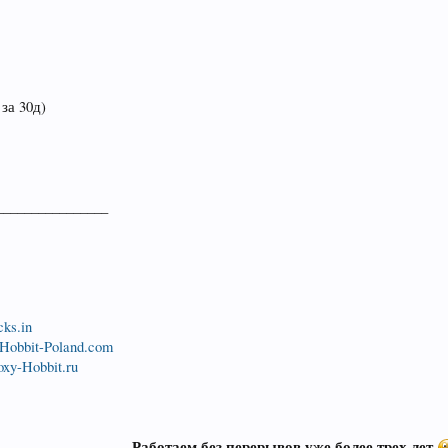
 за 30д)
________________
cks.in
-Hobbit-Poland.com
oxy-Hobbit.ru
Работаем без перерывов уже более трех лет