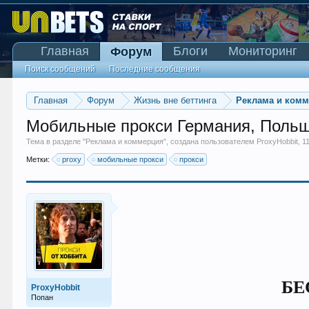
Главная
Блоги
Мониторинг
Форум
Поиск сообщений
Последние сообщения
Главная
Форум
Жизнь вне беттинга
Реклама и ком
Мобильные прокси Германия, Пол
Тема в разделе "
Реклама и коммерция
", создана пользователем
ProxyHobbit
,
1
Метки:
proxy
мобильные прокси
прокси
БЕ
ProxyHobbit
Попан