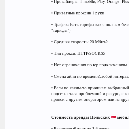
• Провайдеры: T-mobile, Play, Orange, Plu
• Приватные прoксив 1 руки
• Трафик: Есть тарифы как с полным без
"тарифы")
• Средняя скорость: 20 Мбит/c.
• Тип прoкси: HTTP/SOCKS5
• Нет ограничения по tcp подключениям
• Смена айпи по времени(любой интервал
• Если по каким-то причинам выбранный
подсеть стала проблемной и ресурс, с 
прокси с другим оператором или из др
Стоимость аренды Польских
мобил
• Бесплатный тест на 3-6 часов