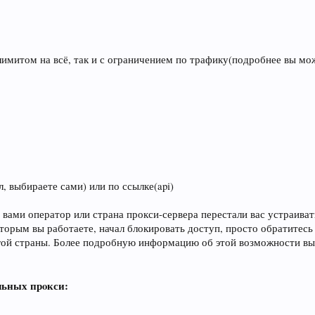
s
лимитом на всё, так и с ограничением по трафику(подробнее вы мож
, выбираете сами) или по ссылке(api)
 вами оператор или страна прокси-сервера перестали вас устраиват
которым вы работаете, начал блокировать доступ, просто обратите
угой страны. Более подробную информацию об этой возможности в
ьных прoкси: