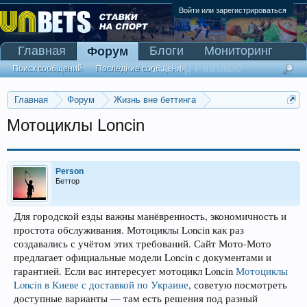
Войти или зарегистрироваться
Главная
Блоги
Мониторинг
Форум
Сканер Pinnacle
Поиск сообщений
Последние сообщения
Главная
Форум
Жизнь вне беттинга
Реклама и коммерция
Мотоциклы Loncin
Person
Беттор
Для городской езды важны манёвренность, экономичность и
простота обслуживания. Мотоциклы Loncin как раз
создавались с учётом этих требований. Сайт Мото-Мото
предлагает официальные модели Loncin с документами и
гарантией. Если вас интересует мотоцикл Loncin
Мотоциклы
Loncin в Киеве с доставкой по Украине
, советую посмотреть
доступные варианты — там есть решения под разный