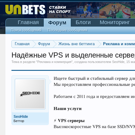
Главная
Блоги
Мониторинг
Форум
Поиск сообщений
Последние сообщения
Главная
Форум
Жизнь вне беттинга
Реклама и ком
Надёжные VPS и выделенные серверы
Тема в разделе "
Реклама и коммерция
", создана пользователем
SeoHide
,
15 ма
Ищете быстрый и стабильный сервер для
Мы предоставляем профессиональные ре
Работаем с 2011 года и предоставляем 
Наши услуги
SeoHide
VPS серверы
⚡
Беттор
Высокоскоростные VPS на базе SSD/NV