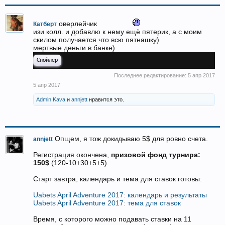
оверлейчик
Катберт
изи колл. и добавлю к нему ещё пятерик, а с моим
скилом получается что всю пятнашку)
мертвые деньги в банке)
Спойлер
Последнее редактирование:
5 апр 2017
5 апр 2017
Admin Kava
и
annjett
нравится это.
Опщем, я тож докидываю 5$ для ровно счета.
annjett
Регистрация окончена,
призовой фонд турнира:
150$
(120-10+30+5+5)
Старт завтра, календарь и тема для ставок готовы:
Uabets April Adventure 2017: календарь и результаты
Uabets April Adventure 2017: тема для ставок
Время, с которого можно подавать ставки на 11