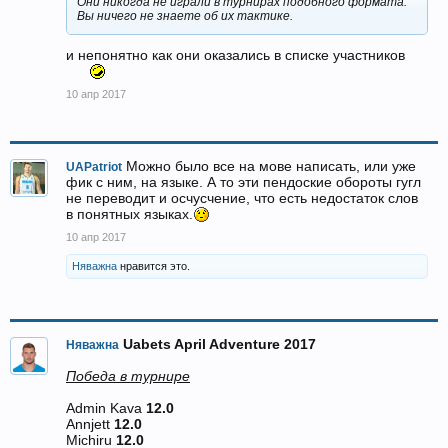
Они никогда не играли в турнирах подобного формата.
Вы ничего не знаете об их тактике.
и непонятно как они оказались в списке участников
10 апр 2017
Можно было все на мове написать, или уже
UAPatriot
фик с ним, на языке. А то эти пендоские обороты гугл
не переводит и осчусчение, что есть недостаток слов
в понятных языках.
10 апр 2017
Няважна
нравится это.
Uabets April Adventure 2017
Няважна
Победа в турнире
Admin Kava
12.0
Annjett
12.0
Michiru
12.0