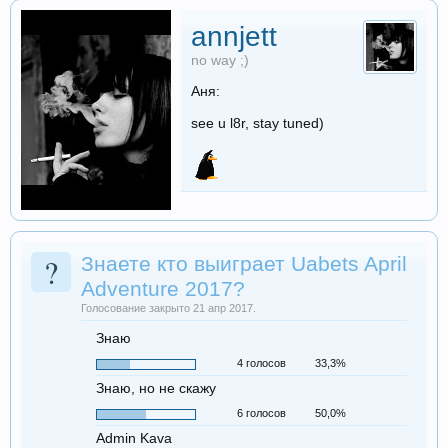
annjett
no way ;)
Аня:
see u l8r, stay tuned)
?
Знаете кто выиграет Uabets April
Adventure 2017?
Голосование закрыто 21 апр 2017.
Знаю
4 голосов
33,3%
Знаю, но не скажу
6 голосов
50,0%
Admin Kava