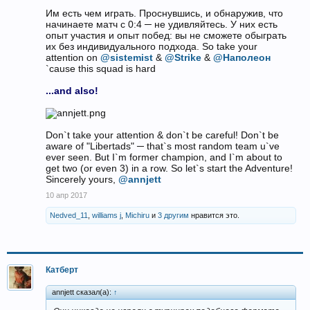
Им есть чем играть. Проснувшись, и обнаружив, что
начинаете матч с 0:4 ─ не удивляйтесь. У них есть
опыт участия и опыт побед: вы не сможете обыграть
их без индивидуального подхода. So take your
attention on
@sistemist
&
@Strike
&
@Наполеон
`cause this squad is hard
...and also!
Don`t take your attention & don`t be careful! Don`t be
aware of "Libertads" ─ that`s most random team u`ve
ever seen. But I`m former champion, and I`m about to
get two (or even 3) in a row. So let`s start the Adventure!
Sincerely yours,
@annjett
10 апр 2017
Nedved_11
,
williams j
,
Michiru
и
3 другим
нравится это.
Катберт
annjett сказал(а):
↑