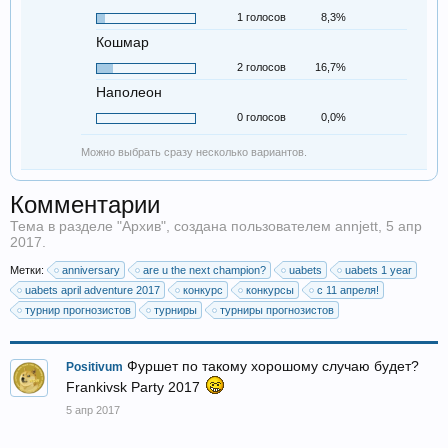
1 голосов
8,3%
Кошмар
2 голосов
16,7%
Наполеон
0 голосов
0,0%
Можно выбрать сразу несколько вариантов.
Комментарии
Тема в разделе "
Архив
", создана пользователем
annjett
,
5 апр
2017
.
Метки:
anniversary
are u the next champion?
uabets
uabets 1 year
uabets april adventure 2017
конкурс
конкурсы
с 11 апреля!
турнир прогнозистов
турниры
турниры прогнозистов
Фуршет по такому хорошому случаю будет?
Positivum
Frankivsk Party 2017
5 апр 2017