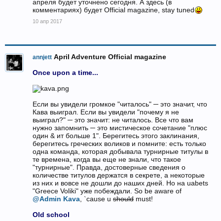
апреля будет уточнено сегодня. А здесь (в
комментариях) будет Official magazine, stay tuned
10 апр 2017
April Adventure Official magazine
annjett
Once upon a time...
Если вы увидели громкое "читалось" ─ это значит, что
Кава выиграл. Если вы увидели "почему я не
выиграл?" ─ это значит: не читалось. Все что вам
нужно запомнить ─ это мистическое сочетание "плюс
один & ит больше 1". Берегитесь этого заклинания,
берегитесь греческих воликов и помните: есть только
одна команда, которая добывала турнирные титулы в
те времена, когда вы еще не знали, что такое
"турнирные". Правда, достоверные сведения о
количестве титулов держатся в секрете, а некоторые
из них и вовсе не дошли до наших дней. Но на uabets
"Greece Voliki" уже побеждали. So be aware of
@Admin Kava
, `cause u
should
must!
Old school