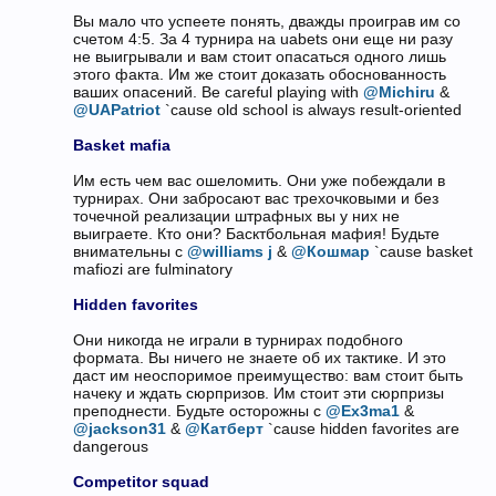
Вы мало что успеете понять, дважды проиграв им со
счетом 4:5. За 4 турнира на uabets они еще ни разу
не выигрывали и вам стоит опасаться одного лишь
этого факта. Им же стоит доказать обоснованность
ваших опасений. Be careful playing with
@Michiru
&
@UAPatriot
`cause old school is always result-oriented
Basket mafia
Им есть чем вас ошеломить. Они уже побеждали в
турнирах. Они забросают вас трехочковыми и без
точечной реализации штрафных вы у них не
выиграете. Кто они? Басктбольная мафия! Будьте
внимательны с
@williams j
&
@Кошмар
`cause basket
mafiozi are fulminatory
Hidden favorites
Они никогда не играли в турнирах подобного
формата. Вы ничего не знаете об их тактике. И это
даст им неоспоримое преимущество: вам стоит быть
начеку и ждать сюрпризов. Им стоит эти сюрпризы
преподнести. Будьте осторожны с
@Ex3ma1
&
@jackson31
&
@Катберт
`cause hidden favorites are
dangerous
Competitor squad