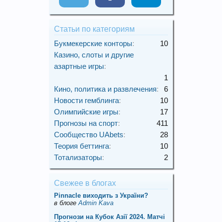
Статьи по категориям
Букмекерские конторы
:
10
Казино, слоты и другие
азартные игры
:
1
Кино, политика и развлечения
:
6
Новости гемблинга
:
10
Олимпийские игры
:
17
Прогнозы на спорт
:
411
Сообщество UAbets
:
28
Теория беттинга
:
10
Тотализаторы
:
2
Свежее в блогах
Pinnacle виходить з України?
в блоге
Admin Kava
Прогнози на Кубок Азії 2024. Матчі