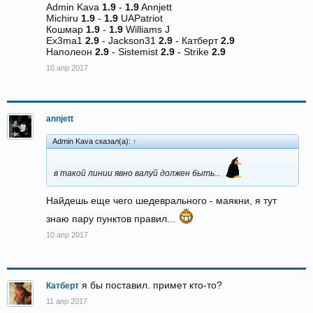
Admin Kava
1.9
-
1.9
Annjett
Michiru
1.9
-
1.9
UAPatriot
Кошмар
1.9
-
1.9
Williams J
Ex3ma1
2.9
- Jackson31
2.9
- Катберт
2.9
Наполеон
2.9
- Sistemist
2.9
- Strike
2.9
10 апр 2017
annjett
Admin Kava сказал(а):
↑
в такой линии явно валуй должен быть...
Найдешь еще чего шедеврального - маякни, я тут
знаю пару пунктов правил...
10 апр 2017
я бы поставил. примет кто-то?
Катберт
11 апр 2017