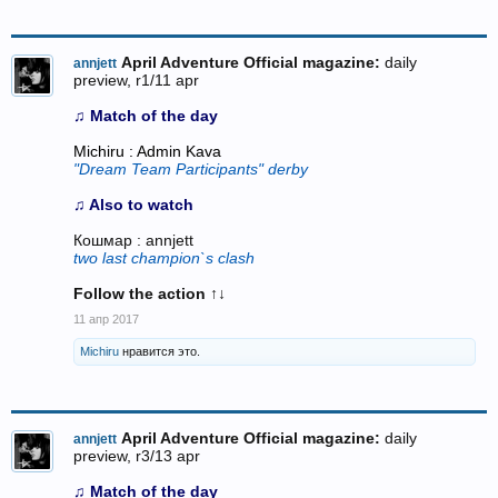
April Adventure Official magazine:
daily
annjett
preview, r1/11 apr
♫ Match of the day
Michiru : Admin Kava
"Dream Team Participants" derby
♫ Also to watch
Кошмар : annjett
two last champion`s clash
Follow the action
↑↓
11 апр 2017
Michiru
нравится это.
April Adventure Official magazine:
daily
annjett
preview, r3/13 apr
♫ Match of the day