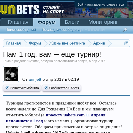
Войти или зарегистрироваться
Главная
Блоги
Мониторинг
Форум
Сканер Pinnacle
Поиск сообщений
Последние сообщения
Главная
Форум
Жизнь вне беттинга
Архив
Нам 1 год, вам ─ еще турнир!
Тема в разделе "
Архив
", создана пользователем
annjett
,
5 апр 2017
.
От
annjett
5 апр 2017 в 02:19
Новости гемблинга
Сообщество UAbets
Турниры прогнозистов и праздники любят все! Осталась
всего неделя до Дня Рождения UABets и мы планируем
проекту
uabets.com
11
апреля
отметить юбилей (а
исполняется
1
год
и это немало!), организовав турнир
прогнозистов. Обещаем приключения и острые ощущения!
Uabets April Adventure 2017 объявляется открытым
: