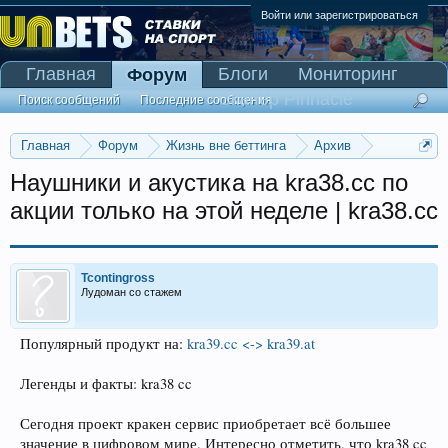
Войти или зарегистрироваться
Главная
Блоги
Мониторинг
Форум
Сканер Pinnacle
Поиск сообщений
Последние сообщения
Главная
Форум
Жизнь вне беттинга
Архив
Прогнозы на Олимпийские игры 2016
Наушники и акустика на kra38.cc по
акции только на этой неделе | kra38.cc
Tcontingross
Лудоман со стажем
Популярный продукт на:
kra39.cc <-> kra39.at
Легенды и факты: kra38 cc
Сегодня проект кракен сервис приобретает всё большее
значение в цифровом мире. Интересно отметить, что kra38 cc