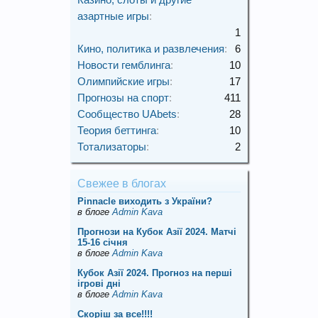
азартные игры
:
1
Кино, политика и развлечения
:
6
Новости гемблинга
:
10
Олимпийские игры
:
17
Прогнозы на спорт
:
411
Сообщество UAbets
:
28
Теория беттинга
:
10
Тотализаторы
:
2
Свежее в блогах
Pinnacle виходить з України?
в блоге
Admin Kava
Прогнози на Кубок Азії 2024. Матчі
15-16 січня
в блоге
Admin Kava
Кубок Азії 2024. Прогноз на перші
ігрові дні
в блоге
Admin Kava
Скорiш за все!!!!