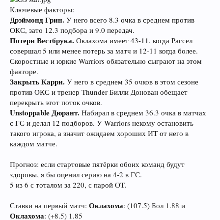
Ключевые факторы:
Дрэймонд Грин.
У него всего 8.3 очка в среднем против
ОКС, зато 12.3 подбора и 9.0 передач.
Потери Вестбрука.
Оклахома имеет 43-11, когда Рассел
совершал 5 или менее потерь за матч и 12-11 когда более.
Скоростные и юркие Warriors обязательно сыграют на этом
факторе.
Закрыть Карри.
У него в среднем 35 очков в этом сезоне
против ОКС и тренер Thunder Билли Донован обещает
перекрыть этот поток очков.
Unstoppable Дюрант.
Набирал в среднем 36.3 очка в матчах
с ГС и делал 12 подборов. У Warriors некому остановить
такого игрока, а значит ожидаем хороших ИТ от него в
каждом матче.
Прогноз: если стартовые пятёрки обоих команд будут
здоровы, я бы оценил серию на 4-2 в ГС.
5 из 6 с тоталом за 220, с парой ОТ.
Оклахома
Ставки на первый матч:
: (107.5) Бол 1.88 и
Оклахома
: (+8.5) 1.85