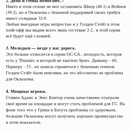
2. Дома и стены помогают..?
Никто в этом сезоне не мог остановить Шпор (40-1) и Войнов
(39-2), но и Оклахома с бешеной поддержкой своих трибун
имеет солидные 32-9.
Любые выездные игры непростые и у Голден Стейт в этом
плэй-офф мы видим всего лишь гостевые 2-2.. в этой серии
всё будет ещё сложней.
Молодым — везде у нас дорога.
3.
Это больше относится к серии ОС-СА.. молодость, которая
есть у Thunder, и которой не хватило Spurs. Данкану - 40,
Паркеру - 33.. их шансы справиться с бешеным темпом
Голден Стэйт были невелики, но это абсолютно не проблема
для Оклахомы.
4. Мощные игроки.
Стивен Адамс и Энес Кантер очень качественно отыграли
своё время на площадке и могут стать проблемой для ГС. На
фоне того что у Грина и Богута проблемы со здоровьем,
большие Оклахомы могут получить хорошее преимущество
в этом показателе.