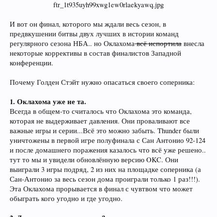
И вот он финал, которого мы ждали весь сезон, в
предвкушении битвы двух лучших в истории команд
регулярного сезона НБА.. но Оклахома
всё испортила
внесла
некоторые коррективы в состав финалистов Западной
конференции.
Почему Голден Стэйт нужно опасаться своего соперника:
1. Оклахома уже не та.
Всегда в общем-то считалось что Оклахома это команда,
которая не выдерживает давления. Они проваливают все
важные игры и серии...Всё это можно забыть. Thunder были
уничтожены в первой игре полуфинала с Сан Антонио 92-124
и после домашнего поражения казалось что всё уже решено..
тут то мы и увидели обновлённую версию OKC. Они
выиграли 3 игры подряд, 2 из них на площадке соперника (а
Сан-Антонио за весь сезон дома проиграли только 1 раз!!!).
Эта Оклахома прорывается в финал с чувтвом что может
обыграть кого угодно и где угодно.