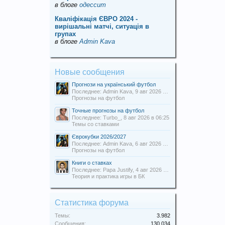
в блоге
одессит
Кваліфікація ЄВРО 2024 -
вирішальні матчі, ситуація в
групах
в блоге
Admin Kava
Новые сообщения
Прогнози на український футбол
Последнее: Admin Kava,
9 авг 2026 в 13:54
Прогнозы на футбол
Точные прогнозы на футбол
Последнее: Turbo_,
8 авг 2026 в 06:25
Темы со ставками
Єврокубки 2026/2027
Последнее: Admin Kava,
6 авг 2026 в 19:31
Прогнозы на футбол
Книги о ставках
Последнее: Papa Justify,
4 авг 2026 в 00:12
Теория и практика игры в БК
Статистика форума
Темы:
3.982
Сообщения:
130.034