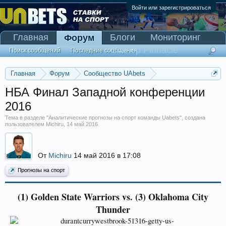
Войти или зарегистрироваться
Главная
Блоги
Мониторинг
Форум
Сканер Pinnacle
Поиск сообщений
Последние сообщения
Главная
Форум
Сообщество UAbets
Аналитические прогнозы на спорт команды Uabets
НБА Финал Западной конференции
2016
Тема в разделе "
Аналитические прогнозы на спорт команды Uabets
", создана
пользователем
Michiru
,
14 май 2016
.
От
Michiru
14 май 2016 в 17:08
Прогнозы на спорт
(1) Golden State Warriors vs. (3) Oklahoma City
Thunder