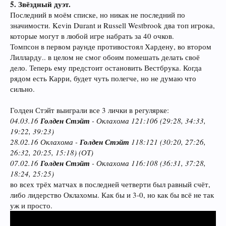
5. Звёздный дуэт.
Последний в моём списке, но никак не последний по
значимости. Kevin Durant и Russell Westbrook два топ игрока,
которые могут в любой игре набрать за 40 очков.
Томпсон в первом раунде противостоял Хардену, во втором
Лилларду.. в целом не смог обоим помешать делать своё
дело. Теперь ему предстоит остановить Вестбрука. Когда
рядом есть Карри, будет чуть полегче, но не думаю что
сильно.
Голден Стэйт выиграли все 3 лички в регулярке:
04.03.16
Голден Стэйт
- Оклахома 121:106 (29:28, 34:33,
19:22, 39:23)
28.02.16 Оклахома -
Голден Стэйт
118:121 (30:20, 27:26,
26:32, 20:25, 15:18) (ОТ)
07.02.16
Голден Стэйт
- Оклахома 116:108 (36:31, 37:28,
18:24, 25:25)
во всех трёх матчах в последней четверти был равный счёт,
либо лидерство Оклахомы. Как бы и 3-0, но как бы всё не так
уж и просто.