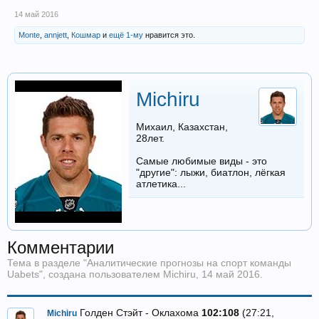
14 май 2016
Monte
,
annjett
,
Кошмар
и
ещё 1-му
нравится это.
Michiru
Михаил, Казахстан,
28лет.
Самые любимые виды - это
"другие": лыжи, биатлон, лёгкая
атлетика...
Комментарии
Тема в разделе "
Аналитические прогнозы на спорт команды
Uabets
", создана пользователем
Michiru
,
14 май 2016
.
Голден Стэйт - Оклахома
102:108
(27:21,
Michiru