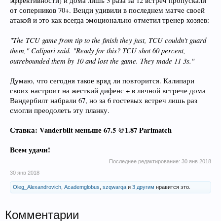
эффективности) и дома лишь 3 раза за 12 встреч пропускали
от соперников 70+. Венди удивили в последнем матче своей
атакой и это как всегда эмоционально отметил тренер хозяев:
"The TCU game from tip to the finish they just, TCU couldn't guard
them," Calipari said. "Ready for this? TCU shot 60 percent,
outrebounded them by 10 and lost the game. They made 11 3s."
Думаю, что сегодня такое вряд ли повторится. Калипари
своих настроит на жесткий дифенс + в личной встрече дома
Вандербилт набрали 67, но за 6 гостевых встреч лишь раз
смогли преодолеть эту планку.
Ставка: Vanderbilt меньше 67.5 @1.87 Parimatch
Всем удачи!
Последнее редактирование:
30 янв 2018
30 янв 2018
Oleg_Alexandrovich
,
Academglobus
,
szqwarqa
и
3 другим
нравится это.
Комментарии