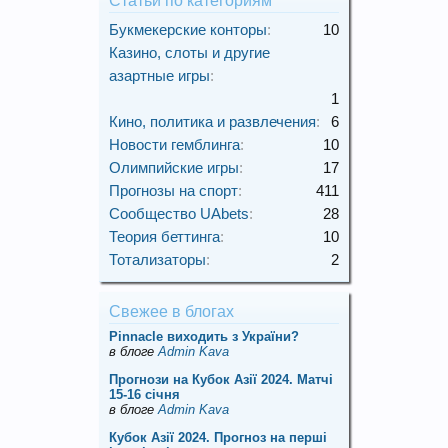
Статьи по категориям
Букмекерские конторы
:
10
Казино, слоты и другие
азартные игры
:
1
Кино, политика и развлечения
:
6
Новости гемблинга
:
10
Олимпийские игры
:
17
Прогнозы на спорт
:
411
Сообщество UAbets
:
28
Теория беттинга
:
10
Тотализаторы
:
2
Свежее в блогах
Pinnacle виходить з України?
в блоге
Admin Kava
Прогнози на Кубок Азії 2024. Матчі
15-16 січня
в блоге
Admin Kava
Кубок Азії 2024. Прогноз на перші