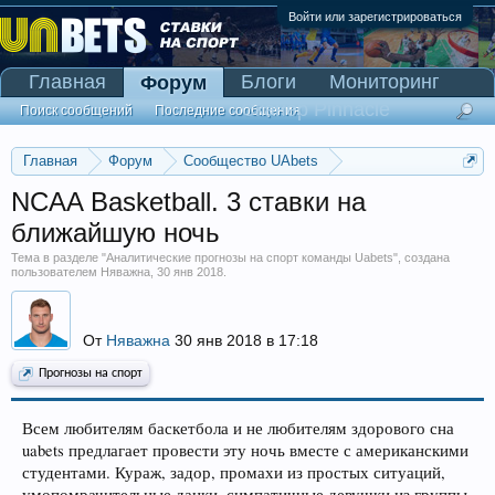
Войти или зарегистрироваться
Главная
Блоги
Мониторинг
Форум
Сканер Pinnacle
Поиск сообщений
Последние сообщения
Главная
Форум
Сообщество UAbets
Аналитические прогнозы на спорт команды Uabets
NCAA Basketball. 3 ставки на
ближайшую ночь
Тема в разделе "
Аналитические прогнозы на спорт команды Uabets
", создана
пользователем
Няважна
,
30 янв 2018
.
От
Няважна
30 янв 2018 в 17:18
Прогнозы на спорт
Всем любителям баскетбола и не любителям здорового сна
uabets предлагает провести эту ночь вместе с американскими
студентами. Кураж, задор, промахи из простых ситуаций,
умопомрачительные данки, симпатичные девушки из группы