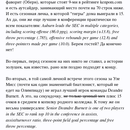
фаворит (Оберн), которые стоят 9-ми в рейтинге kenpom.com
и есть аутсайдер, занимающий место почти на 70 строк ниже.
И есть сезонная личка, в которой "тигры" дома выиграли в 15.
Ах да, они же еще лучшие в конференции практически по
Auburn leads the SEC in multiple categories,
всем показателям:
including scoring offense (86.0 ppg), scoring margin (+13.8), free
throw percentage (.785), offensive rebounds per game (12.8) and
three-pointers made per game (10.0).
Берем гостей? Да конечно
нет!
Во-первых, перед сезоном на них никто не ставил, а истории
золушек, как известно, рано или поздно подходят к концу.
Во-вторых, в той самой личной встрече этого сезона за Уле
Мисс (почти как один знаменитый биатлонист, который не
едет на Олимпиаду) не играл лучший игрок команды Deandre
Burnett. А это, на секундочку,
не только ценный мех
плюс 15
очков в среднем в копилку родного колледжа. К тому же он
Senior Deandre Burnett is one of two players
весьма универсален:
in the SEC to rank top 10 in the conference in assists,
assist/turnover ratio, three-point field goal percentage and free
throw percentage.