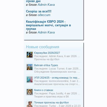
ігрові дні
в блоге
Admin Kava
Скорiш за все!!!!
в блоге
одессит
Кваліфікація ЄВРО 2024 -
вирішальні матчі, ситуація в
групах
в блоге
Admin Kava
Новые сообщения
Єврокубки 2026/2027
Последнее: Admin Kava,
6 авг 2026 в 19:31
Прогнозы на футбол
Bahrain eVisa Types
Последнее: Lucas Turner,
6 авг 2026 в 13:16
Обсуждение букмекерских контор. Отзывы о БК.
УПЛ 2024/25 - огляд команд і їх перспективи
Последнее: textreceiveonline,
5 авг 2026 в 20:54
Аналитические прогнозы на спорт команды Uabets
Книги о ставках
Последнее: Papa Justify,
4 авг 2026 в 00:12
Теория и практика игры в БК
Точные прогнозы на футбол
Последнее: Turbo_,
3 авг 2026 в 22:23