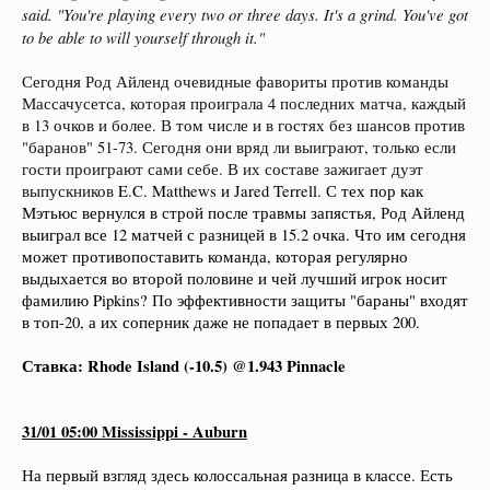
said. "You're playing every two or three days. It's a grind. You've got
to be able to will yourself through it."
Сегодня Род Айленд очевидные фавориты против команды
Массачусетса, которая проиграла 4 последних матча, каждый
в 13 очков и более. В том числе и в гостях без шансов против
"баранов" 51-73. Сегодня они вряд ли выиграют, только если
гости проиграют сами себе. В их составе зажигает дуэт
выпускников
E.C. Matthews и Jared Terrell. С тех пор как
Мэтьюс вернулся в строй после травмы запястья, Род Айленд
выиграл все 12 матчей с разницей в 15.2 очка. Что им сегодня
может противопоставить команда, которая регулярно
выдыхается во второй половине и чей лучший игрок носит
фамилию Pipkins? По эффективности защиты "бараны" входят
в топ-20, а их соперник даже не попадает в первых 200.
Ставка: Rhode Island (-10.5) @1.943 Pinnacle
31/01 05:00 Mississippi - Auburn
На первый взгляд здесь колоссальная разница в классе. Есть