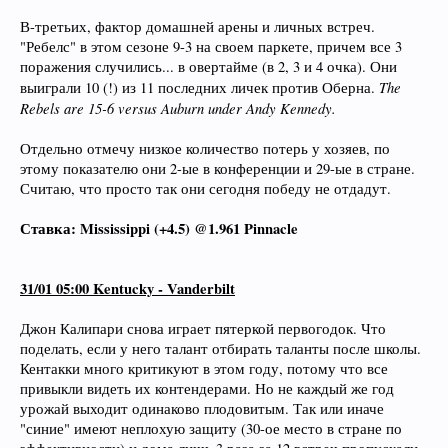
В-третьих, фактор домашней арены и личных встреч.
"Ребелс" в этом сезоне 9-3 на своем паркете, причем все 3
поражения случились... в овертайме (в 2, 3 и 4 очка). Они
The
выиграли 10 (!) из 11 последних личек против Оберна.
Rebels are 15-6 versus Auburn under Andy Kennedy.
Отдельно отмечу низкое количество потерь у хозяев, по
этому показателю они 2-ые в конференции и 29-ые в стране.
Считаю, что просто так они сегодня победу не отдадут.
Ставка: Mississippi (+4.5) @1.961 Pinnacle
31/01 05:00 Kentucky - Vanderbilt
Джон Калипари снова играет пятеркой первогодок. Что
поделать, если у него талант отбирать таланты после школы.
Кентакки много критикуют в этом году, потому что все
привыкли видеть их контендерами. Но не каждый же год
урожай выходит одинаково плодовитым. Так или иначе
"синие" имеют неплохую защиту (30-ое место в стране по