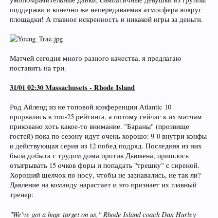
поддержки и конечно же непередаваемая атмосфера вокруг
площадки! А главное искренность и никакой игры за деньги.
Матчей сегодня много разного качества, я предлагаю
поставить на три.
31/01 02:30 Massachusets - Rhode Island
Род Айленд из не топовой конференции Аtlantic 10
прорвались в топ-25 рейтинга, а потому сейчас к их матчам
приковано хоть какое-то внимание. "Бараны" (прозвище
гостей) пока по сезону идут очень хорошо: 9-0 внутри конфы
и действующая серия из 12 побед подряд. Последняя из них
была добыта с трудом дома против Дьюкена, пришлось
отыгрывать 15 очков форы и попадать "трешку" с сиреной.
Хороший щелчок по носу, чтобы не зазнавались, не так ли?
Давление на команду нарастает и это признает их главный
тренер:
"We've got a huge target on us," Rhode Island coach Dan Hurley