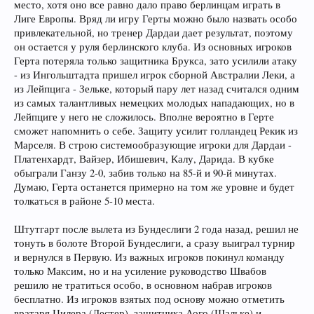
место, хотя оно все равно дало право берлинцам играть в
Лиге Европы. Вряд ли игру Герты можно было назвать особо
привлекательной, но тренер Дардаи дает результат, поэтому
он остается у руля берлинского клуба. Из основных игроков
Герта потеряла только защитника Брукса, зато усилили атаку
- из Ингольштадта пришел игрок сборной Австралии Леки, а
из Лейпцига - Зельке, который пару лет назад считался одним
из самых талантливых немецких молодых нападающих, но в
Лейпциге у него не сложилось. Вполне вероятно в Герте
сможет напомнить о себе. Защиту усилит голландец Рекик из
Марселя. В строю системообразующие игроки для Дардаи -
Платенхардт, Вайзер, Ибишевич, Калу, Дарида. В кубке
обыграли Ганзу 2-0, забив только на 85-й и 90-й минутах.
Думаю, Герта останется примерно на том же уровне и будет
толкаться в районе 5-10 места.
Штутгарт после вылета из Бундеслиги 2 года назад, решил не
тонуть в болоте Второй Бундеслиги, а сразу выиграл турнир
и вернулся в Первую. Из важных игроков покинул команду
только Максим, но и на усиление руководство Швабов
решило не тратиться особо, в основном набрав игроков
бесплатно. Из игроков взятых под основу можно отметить
вратаря Цилера (Лестер), защитника Аого (Шальке) и