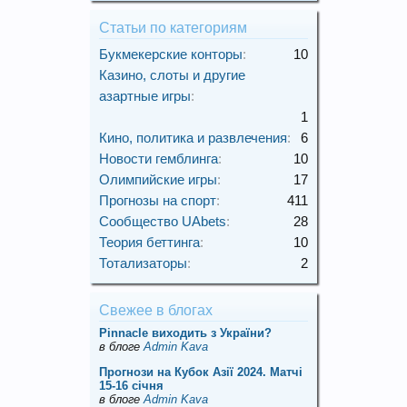
Статьи по категориям
Букмекерские конторы
:
10
Казино, слоты и другие
азартные игры
:
1
Кино, политика и развлечения
:
6
Новости гемблинга
:
10
Олимпийские игры
:
17
Прогнозы на спорт
:
411
Сообщество UAbets
:
28
Теория беттинга
:
10
Тотализаторы
:
2
Свежее в блогах
Pinnacle виходить з України?
в блоге
Admin Kava
Прогнози на Кубок Азії 2024. Матчі
15-16 січня
в блоге
Admin Kava