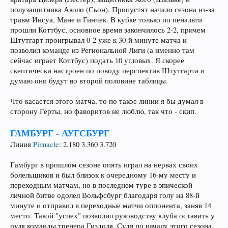
полузащитника Аколо (Сьон). Пропустят начало сезона из-за
травм Инсуа, Мане и Гинчек. В кубке только по пенальти
прошли Коттбус, основное время закончилось 2-2, причем
Штутгарт проигрывал 0-2 уже к 30-й минуте матча и
позволил команде из Региональной Лиги (а именно там
сейчас играет Коттбус) подать 10 угловых. Я скорее
скептически настроен по поводу перспектив Штутгарта и
думаю они будут во второй половине таблицы.
Что касается этого матча, то по такое линии я бы думал в
сторону Герты, но фаворитов не люблю, так что - скип.
ГАМБУРГ - АУГСБУРГ
Линия
Pinnacle
: 2.180 3.360 3.720
Гамбург в прошлом сезоне опять играл на нервах своих
болельщиков и был близок к очередному 16-му месту и
переходным матчам, но в последнем туре в эпической
личной битве одолел Вольфсбург благодаря голу на 88-й
минуте и отправил в переходные матчи оппонента, заняв 14
место. Такой "успех" позволил руководству клуба оставить у
руля команды тренера Гиздоля. Судя по началу этого сезона,