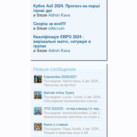
Кубок Азії 2024. Прогноз на перші
ігрові дні
в блоге
Admin Kava
Скорiш за все!!!!
в блоге
одессит
Кваліфікація ЄВРО 2024 -
вирішальні матчі, ситуація в
групах
в блоге
Admin Kava
Новые сообщения
Єврокубки 2026/2027
Последнее: Admin Kava,
6 авг 2026 в 19:31
Прогнозы на футбол
Bahrain eVisa Types
Последнее: Lucas Turner,
6 авг 2026 в 13:16
Обсуждение букмекерских контор. Отзывы о БК.
УПЛ 2024/25 - огляд команд і їх перспективи
Последнее: textreceiveonline,
5 авг 2026 в 20:54
Аналитические прогнозы на спорт команды Uabets
Книги о ставках
Последнее: Papa Justify,
4 авг 2026 в 00:12
Теория и практика игры в БК