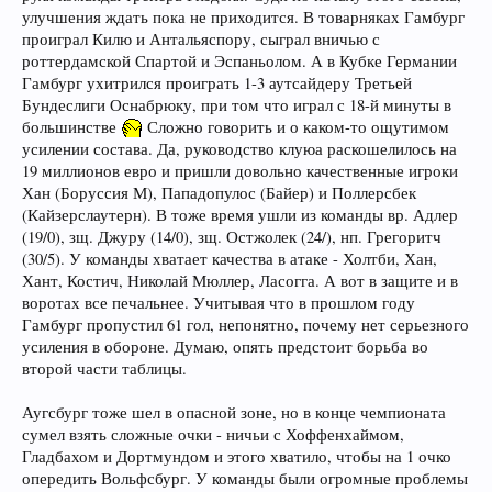
улучшения ждать пока не приходится. В товарняках Гамбург
проиграл Килю и Антальяспору, сыграл вничью с
роттердамской Спартой и Эспаньолом. А в Кубке Германии
Гамбург ухитрился проиграть 1-3 аутсайдеру Третьей
Бундеслиги Оснабрюку, при том что играл с 18-й минуты в
большинстве
Сложно говорить и о каком-то ощутимом
усилении состава. Да, руководство клуюа раскошелилось на
19 миллионов евро и пришли довольно качественные игроки
Хан (Боруссия М), Пападопулос (Байер) и Поллерсбек
(Кайзерслаутерн). В тоже время ушли из команды вр. Адлер
(19/0), зщ. Джуру (14/0), зщ. Остжолек (24/), нп. Грегоритч
(30/5). У команды хватает качества в атаке - Холтби, Хан,
Хант, Костич, Николай Мюллер, Ласогга. А вот в защите и в
воротах все печальнее. Учитывая что в прошлом году
Гамбург пропустил 61 гол, непонятно, почему нет серьезного
усиления в обороне. Думаю, опять предстоит борьба во
второй части таблицы.
Аугсбург тоже шел в опасной зоне, но в конце чемпионата
сумел взять сложные очки - ничьи с Хоффенхаймом,
Гладбахом и Дортмундом и этого хватило, чтобы на 1 очко
опередить Вольфсбург. У команды были огромные проблемы