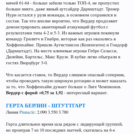
мячей 61-64 - больше забили только ТОП-4, не пропустил
больше никто, даже явный аутсайдер Дармштадт. Тренер
Нури остался у руля команды, в основном сохранился и
состав. Так что вполне вероятно, что Вердер продолжит
демонстрировать авантюрный атакующий футбол с
результатами типа 4-2 и 5-3. Из важных игроков покинули
команду Грилитч и Гнабри, которые как раз оказались в
Хоффенхайме. Пришли Аугистинсон (Копенгаген) и Гондорф
(Дармштадт). На месте ключевые игроки Гебре Селасси,
Дилейни, Бартельс, Макс Крузе. В кубке легко обыграли в
гостях Вюрцбург 3-0.
Что касается ставок, то Вердер слишком опасный соперник,
чтобы проводить такую широкую ротацию и может наказать
за то, что Хоффенхайм думает больше о Лиге Чемпионов.
Вердер с форой +0,75 за 1,92
- интересный вариант.
ГЕРТА БЕРЛИН - ШТУТТГАРТ
Линия
Pinnacle
: 2.090 3.550 3.780
Герта длительное время шла рядом с лидируещей группой,
но проиграв 7 из 10 последних матчей, скатилась на 6-е