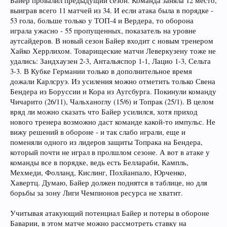
Байер провалил предыдущий сезон. Команда заняла 12 место,
выиграв всего 11 матчей из 34. И если атака была в порядке -
53 гола, больше только у ТОП-4 и Вердера, то оборона
играла ужасно - 55 пропущенных, показатель на уровне
аутсайдеров. В новый сезон Байер входит с новым тренером
Хайко Херрлихом. Товарищеские матчи Леверкузену тоже не
удались: Зандхаузен 2-3, Антальяспор 1-1, Лацио 1-3, Сельта
3-3. В Кубке Германии только в дополнительное время
дожали Карлсруэ. Из усиления можно отметить только Свена
Бендера из Боруссии и Кора из Аугсбурга. Покинули команду
Чичарито (26/11), Чальханоглу (15/6) и Топрак (25/1). В целом
вряд ли можно сказать что Байер усилился, хотя приход
нового тренера возможно даст команде какой-то импульс. Не
вижу решений в обороне - и так слабо играли, еще и
поменяли одного из лидеров защиты Топрака на Бендера,
который почти не играл в пролшлом сезоне. А вот в атаке у
команды все в порядке, ведь есть Беллараби, Кампль,
Мехмеди, Фолланд, Кислинг, Похйанпало, Юрченко,
Хавертц. Думаю, Байер должен поднятся в таблице, но для
борьбы за зону Лиги Чемпионов ресурса не хватит.
Учитывая атакующий потенциал Байер и потеры в обороне
Баварии, в этом матче можно рассмотреть ставку на