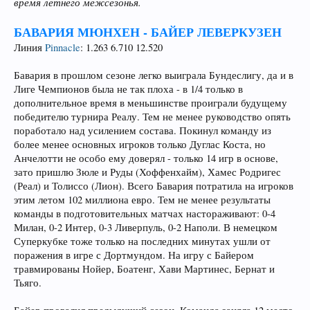
время летнего межсезонья.
БАВАРИЯ МЮНХЕН - БАЙЕР ЛЕВЕРКУЗЕН
Линия
Pinnacle
: 1.263 6.710 12.520
Бавария в прошлом сезоне легко выиграла Бундеслигу, да и в
Лиге Чемпионов была не так плоха - в 1/4 только в
дополнительное время в меньшинстве проиграли будущему
победителю турнира Реалу. Тем не менее руководство опять
поработало над усилением состава. Покинул команду из
более менее основных игроков только Дуглас Коста, но
Анчелотти не особо ему доверял - только 14 игр в основе,
зато пришлю Зюле и Руды (Хоффенхайм), Хамес Родригес
(Реал) и Толиссо (Лион). Всего Бавария потратила на игроков
этим летом 102 миллиона евро. Тем не менее результаты
команды в подготовительных матчах настораживают: 0-4
Милан, 0-2 Интер, 0-3 Ливерпуль, 0-2 Наполи. В немецком
Суперкубке тоже только на последних минутах ушли от
поражения в игре с Дортмундом. На игру с Байером
травмированы Нойер, Боатенг, Хави Мартинес, Бернат и
Тьяго.