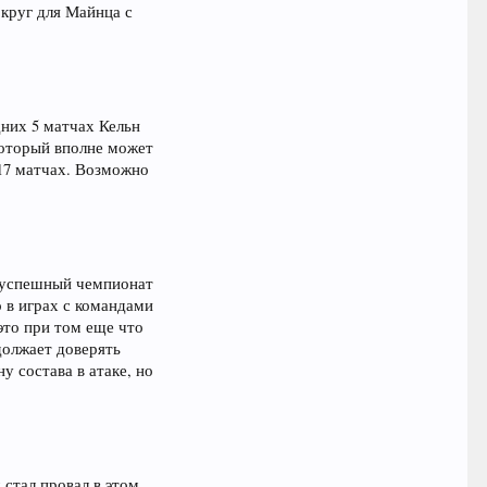
 круг для Майнца с
дних 5 матчах Кельн
 который вполне может
в 17 матчах. Возможно
й успешный чемпионат
 в играх с командами
это при том еще что
должает доверять
у состава в атаке, но
 стал провал в этом