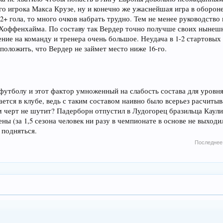
 игрока Макса Крузе, ну и конечно же ужаснейшая игра в обороне -
 2+ гола, то много очков набрать трудно. Тем не менее руководств
з Хоффенхайма. По составу так Вердер точно получше своих нынеш
ение на команду и тренера очень большое. Неудача в 1-2 стартовых
положить, что Вердер не займет место ниже 16-го.
футболу и этот фактор умноженный на слабость состава для уровня
тся в клубе, ведь с таким составом наивно было всерьез расчитыв
ем черт не шутит? Падерборн отпустил в Лудогорец бразильца Каули 
ы (за 1,5 сезона человек ни разу в чемпионате в основе не выходи
 подняться.
Последнее