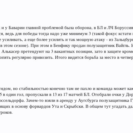
 и у Баварии главной проблемой была оборона, в БЛ и ЛЧ Боруссия 
ся, ведь для победы тогда надо уже минимум 3 (такой фокус кстати 
е усиливать, а еще более усилить и так мощную атаку - из Зальцбу
г в этом сезоне). При этом в Бенфику продан полузащитник Вайгль. 
ко Алькасер претендуют на 3 вакантных позиции, зато в защите кро
опять регулярно привозить. Итого видится борьба за место в четве
.
ундом, но стабильностью конечно там не пахло и команда может как
- 5 в один гол, пропускали в 13 из 17 матчей БЛ. Отобрали очки у Д
юссельдорфа. Зачем-то взяли в аренду у Аугсбурга полузащитника Г
ящих в основу форвардов Ута и Скрыбски. В общем тут угадать д
роков.