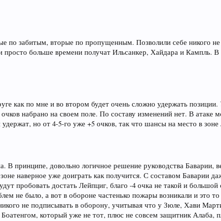
вые по забитым, вторые по пропущенным. Позволили себе никого не
и просто больше времени получат Ильсанкер, Хайдара и Кампль. В
руге как по мне и во втором будет очень сложно удержать позиции.
 очков набрано на своем поле. По составу изменений нет. В атаке
держат, но от 4-5-го уже +5 очков, так что шансы на место в зон
а. В принципе, довольно логичное решение руководства Баварии, в
езоне наверное уже доиграть как получится. С составом Баварии да
удут пробовать достать Лейпциг, благо -4 очка не такой и большой
лем не было, а вот в обороне частенько пожары возникали и это то
никого не подписывать в оборону, учитывая что у Зюле, Хави Март
с Боатенгом, который уже не тот, плюс не совсем защитник Алаба,