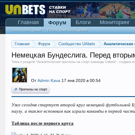
Главная
Блоги
Мониторинг
Форум
Поиск сообщений
Последние сообщения
Главная
Форум
Сообщество UAbets
Аналитические 
Немецкая Бундеслига. Перед вторы
Тема в разделе "
Аналитические прогнозы на спорт команды Uabets
", создана 
От
Admin Kava
17 янв 2020 в 00:54
Прогнозы на спорт
Уже сегодня стартует второй круг немецкой футбольной Бу
паузу, а также вспомним как играли команды в первой части
Таблица после первого круга