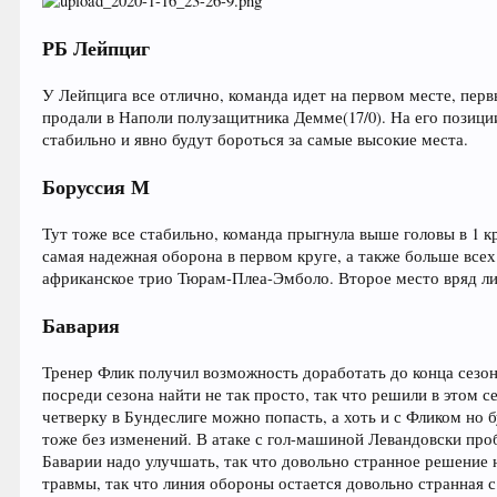
РБ Лейпциг
У Лейпцига все отлично, команда идет на первом месте, пер
продали в Наполи полузащитника Демме(17/0). На его позици
стабильно и явно будут бороться за самые высокие места.
Боруссия М
Тут тоже все стабильно, команда прыгнула выше головы в 1 к
самая надежная оборона в первом круге, а также больше всех
африканское трио Тюрам-Плеа-Эмболо. Второе место вряд ли у
Бавария
Тренер Флик получил возможность доработать до конца сезон
посреди сезона найти не так просто, так что решили в этом с
четверку в Бундеслиге можно попасть, а хоть и с Фликом но б
тоже без изменений. В атаке с гол-машиной Левандовски проб
Баварии надо улучшать, так что довольно странное решение 
травмы, так что линия обороны остается довольно странная 