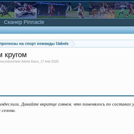
Сканер Pinnacle
прогнозы на спорт команды Uabets
м кругом
пользователем
Admin Kava
,
17 янв 2020
.
ндеслиги. Давайте вкратце глянем, что поменялось по составах 
 сезона.