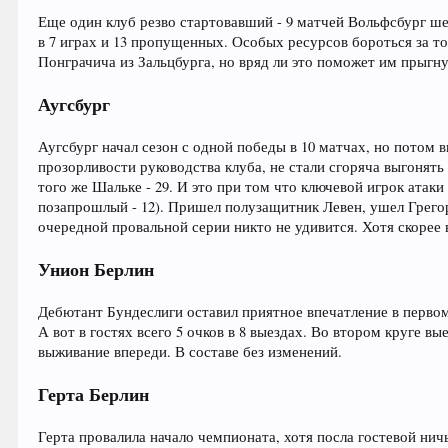
Еще один клуб резво стартовавший - 9 матчей Вольфсбург шел
в 7 играх и 13 пропущенных. Особых ресурсов бороться за то
Понграчича из Зальцбурга, но вряд ли это поможет им прыгн
Аугсбург
Аугсбург начал сезон с одной победы в 10 матчах, но потом 
прозорливости руководства клуба, не стали сгоряча выгонять
того же Шальке - 29. И это при том что ключевой игрок атаки 
позапрошлый - 12). Пришел полузащитник Левен, ушел Грегор
очередной провальной серии никто не удивится. Хотя скорее 
Унион Берлин
Дебютант Бундеслиги оставил приятное впечатление в первом 
А вот в гостях всего 5 очков в 8 выездах. Во втором круге вы
выживание впереди. В составе без изменений.
Герта Берлин
Герта провалила начало чемпионата, хотя посла гостевой нич