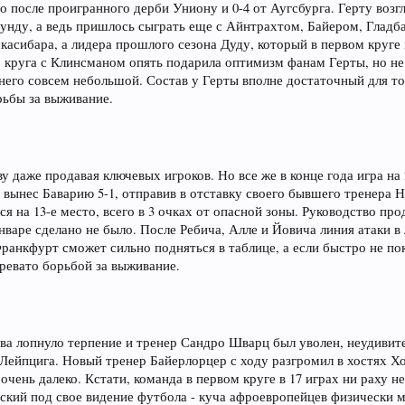
ло после проигранного дерби Униону и 0-4 от Аугсбурга. Герту воз
тмунду, а ведь пришлось сыграть еще с Айнтрахтом, Байером, Глад
касибара, а лидера прошлого сезона Дуду, который в первом круге 
о круга с Клинсманом опять подарила оптимизм фанам Герты, но не
у него совсем небольшой. Состав у Герты вполне достаточный для т
орьбы за выживание.
у даже продавая ключевых игроков. Но все же в конце года игра на
вынес Баварию 5-1, отправив в отставку своего бывшего тренера Н
лся на 13-е место, всего в 3 очках от опасной зоны. Руководство пр
нваре сделано не было. После Ребича, Алле и Йовича линия атаки в
анкфурт сможет сильно подняться в таблице, а если быстро не по
чревато борьбой за выживание.
тва лопнуло терпение и тренер Сандро Шварц был уволен, неудивит
т Лейпцига. Новый тренер Байерлорцер с ходу разгромил в хостях 
ень далеко. Кстати, команда в первом круге в 17 играх ни раху не
ский под свое видение футбола - куча афроевропейцев физически