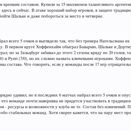
 крепким составом. Купили за 15 миллионов талантливого аргентин
у здесь и сейчас. В атаке хороший набор игроков, в защите традиц
бойти Шальке и даже побороться за место в четверке.
рал всего 5 очков и выглядело так, что без тренера Нагельсмана и
яду. В первом круге Хоффенхайм обыграл Баварию, Шальке и Дортму
ал, но за Зальцбург забивал до этого 2 сезона кряду по 20 голов, т
/0) и Рупп (7/0), но их сложно назвать ключевыми игроками. Хоффе
ны состава. Что говорить, если у команды после 17 игр отрицательн
ядно удивил, но в последних 6 матчах набрал всего 5 очков и опуст
 что команде почти наверняка не придется участвовать в традицио
ом - ресурсы и возможности у клуба не те. Состав без изменений. П
собо стабильных команд. Хотя скорее кажется, что на пару мест пр