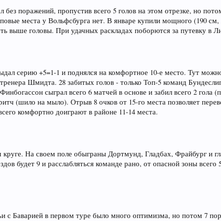
 без поражений, пропустив всего 5 голов на этом отрезке, но пото
повые места у Вольфсбурга нет. В январе купили мощного (190 см, 
уть выше головы. При удачных раскладах поборются за путевку в Л
выдал серию +5=1-1 и поднялся на комфортное 10-е место. Тут мож
 тренера Шмидта. 28 забитых голов - только Топ-5 команд Бундесли
Финбогассон сыграл всего 6 матчей в основе и забил всего 2 гола (
итч (шило на мыло). Отрыв 8 очков от 15-го места позволяет перев
всего комфортно доиграют в районе 11-14 места.
круге. На своем поле обыграны Дортмунд, Гладбах, Фрайбург и гла
ездов будет 9 и расслабляться команде рано, от опасной зоны всего 5
ьи с Баварией в первом туре было много оптимизма, но потом 7 по