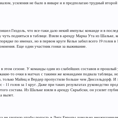
иалом, усиления не было в январе и я предполагаю трудный второй
ишел Гиздоль, что все-таки дало некий импульс команде и в после
льну чуть подняться в таблице. Взяли в аренду Марка Ута из Шальке,
 порядке по именах, но в первом круге Кельн забил всего 19 голов 
сомнения. Еще один участник гонки за выживание.
о в этом сезоне. У команды один из слабейших составов и прошлы
какие-то очки в матчах с такими же командами подвала таблицы, но
18), только Майнц и Вердер пропустили больше чем Дюссельдорф. И 
- 11 голов за 1 круг. Даже при таких результатах руководство про
ого состава. Из Шальке взяли в аренду Скрыбски, он усилит глубин
а вылет.
чка не хватило чтобы попасть в Лигу Европы довольно неожиданным