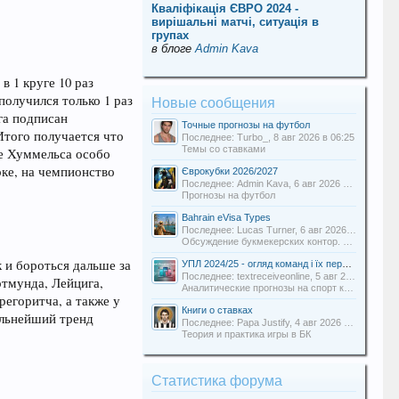
Кваліфікація ЄВРО 2024 -
вирішальні матчі, ситуація в
групах
в блоге
Admin Kava
в 1 круге 10 раз
получился только 1 раз
Новые сообщения
рга подписан
Точные прогнозы на футбол
Итого получается что
Последнее: Turbo_,
8 авг 2026 в 06:25
Темы со ставками
ме Хуммельса особо
рке, на чемпионство
Єврокубки 2026/2027
Последнее: Admin Kava,
6 авг 2026 в 19:31
Прогнозы на футбол
Bahrain eVisa Types
Последнее: Lucas Turner,
6 авг 2026 в 13:16
Обсуждение букмекерских контор. Отзывы о БК.
 и бороться дальше за
УПЛ 2024/25 - огляд команд і їх перспективи
Последнее: textreceiveonline,
5 авг 2026 в 20:54
ортмунда, Лейцига,
Аналитические прогнозы на спорт команды Uabets
регоритча, а также у
Книги о ставках
альнейший тренд
Последнее: Papa Justify,
4 авг 2026 в 00:12
Теория и практика игры в БК
Статистика форума