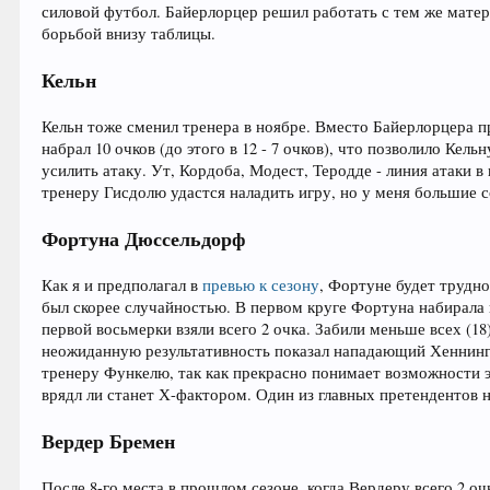
силовой футбол. Байерлорцер решил работать с тем же матер
борьбой внизу таблицы.
Кельн
Кельн тоже сменил тренера в ноябре. Вместо Байерлорцера пр
набрал 10 очков (до этого в 12 - 7 очков), что позволило Ке
усилить атаку. Ут, Кордоба, Модест, Теродде - линия атаки в
тренеру Гисдолю удастся наладить игру, но у меня большие 
Фортуна Дюссельдорф
Как я и предполагал в
превью к сезону
, Фортуне будет трудн
был скорее случайностью. В первом круге Фортуна набирала 
первой восьмерки взяли всего 2 очка. Забили меньше всех (
неожиданную результативность показал нападающий Хеннингс 
тренеру Функелю, так как прекрасно понимает возможности эт
врядл ли станет Х-фактором. Один из главных претендентов н
Вердер Бремен
После 8-го места в прошлом сезоне, когда Вердеру всего 2 о