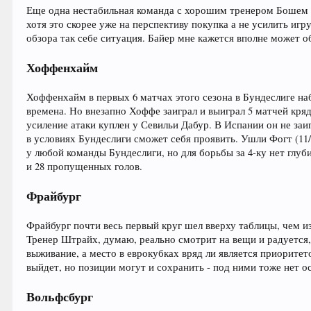
Еще одна нестабильная команда с хорошим тренером Бошем и
хотя это скорее уже на перспективу покупка а не усилить игр
обзора так себе ситуация. Байер мне кажется вполне может о
Хоффенхайм
Хоффенхайм в первых 6 матчах этого сезона в Бундеслиге наб
времена. Но внезапно Хоффе заиграл и выиграл 5 матчей кр
усиление атаки куплен у Севильи Дабур. В Испании он не заигр
в условиях Бундеслиги сможет себя проявить. Ушли Фогт (11
у любой команды Бундеслиги, но для борьбы за 4-ку нет глуби
и 28 пропущенных голов.
Фрайбург
Фрайбург почти весь первый круг шел вверху таблицы, чем изр
Тренер Штрайх, думаю, реально смотрит на вещи и радуется,
выживание, а место в еврокубках вряд ли является приоритет
выйдет, но позиции могут и сохранить - под ними тоже нет о
Вольфсбург