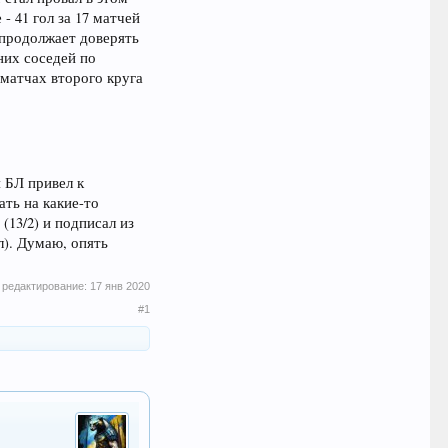
 41 гол за 17 матчей
о продолжает доверять
них соседей по
 матчах второго круга
 БЛ привел к
ать на какие-то
(13/2) и подписал из
л). Думаю, опять
 редактирование:
17 янв 2020
#1