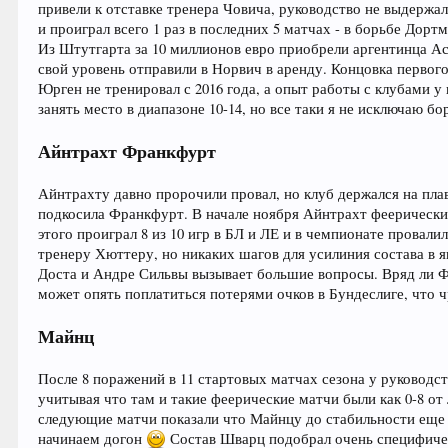
привели к отставке тренера Човича, руководство не выдержа
и проиграл всего 1 раз в последних 5 матчах - в борьбе Дор
Из Штутгарта за 10 миллионов евро приобрели аргентинца Ас
свой уровень отправили в Норвич в аренду. Концовка первог
Юрген не тренировал с 2016 года, а опыт работы с клубами 
занять место в диапазоне 10-14, но все таки я не исключаю б
Айнтрахт Франкфурт
Айнтрахту давно пророчили провал, но клуб держался на плав
подкосила Франкфурт. В начале ноября Айнтрахт феерически 
этого проиграл 8 из 10 игр в БЛ и ЛЕ и в чемпионате провали
тренеру Хюттеру, но никаких шагов для усилиния состава в я
Доста и Андре Сильвы вызывает большие вопросы. Вряд ли Фр
может опять поплатиться потерями очков в Бундеслиге, что 
Майнц
После 8 поражений в 11 стартовых матчах сезона у руководс
учитывая что там и такие феерические матчи были как 0-8 о
следующие матчи показали что Майнцу до стабильности еще оч
начинаем догон
Состав Шварц подобрал очень специфиче