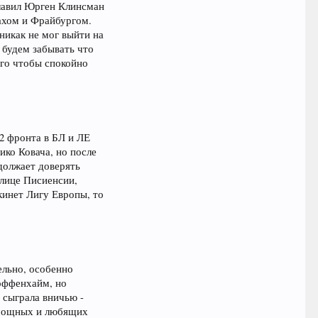
главил Юрген Клинсман
бахом и Фрайбургом.
никак не мог выйти на
 будем забывать что
ого чтобы спокойно
 2 фронта в БЛ и ЛЕ
ико Ковача, но после
одолжает доверять
 лице Писиенсии,
кинет Лигу Европы, то
ельно, особенно
Хоффенхайм, но
 сыграла вничью -
 мощных и любящих