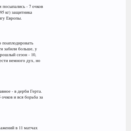
м посыпались - 7 очков
95 кг) защитника
игу Европы.
но поаплодировать
ги забили больше, у
прошлый сезон - 10,
ести немного дух, но
вное - в дерби Герта.
 очков и вся борьба за
ражений в 11 матчах