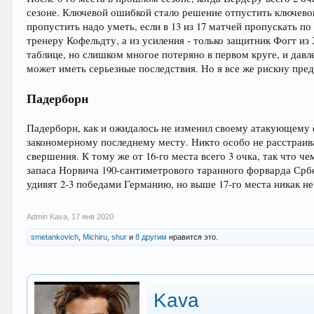
сезоне. Ключевой ошибкой стало решение отпустить ключевого
пропустить надо уметь, если в 13 из 17 матчей пропускать по
тренеру Кофельдту, а из усиления - только защитник Фогт и
таблице, но слишком многое потеряно в первом круге, и давл
может иметь серьезные последствия. Но я все же рискну пред
Падерборн
Падерборн, как и ожидалось не изменил своему атакующему 
закономерному последнему месту. Никто особо не расстраивае
свершения. К тому же от 16-го места всего 3 очка, так что ч
запаса Норвича 190-сантиметрового таранного форварда Србен
удивят 2-3 победами Германию, но выше 17-го места никак не
Admin Kava
,
17 янв 2020
smetankovich
,
Michiru
,
shur
и
8 другим
нравится это.
Kava