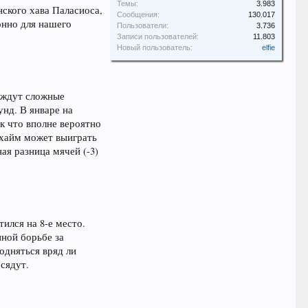
Темы:
3.983
ского хава Паласиоса,
Сообщения:
130.017
ионно для нашего
Пользователи:
3.736
Записи пользователей:
11.803
Новый пользователь:
elfie
х ждут сложные
нд. В январе на
ак что вполне вероятно
нхайм может выиграть
ая разница мячей (-3)
ился на 8-е место.
нной борьбе за
одняться вряд ли
осядут.