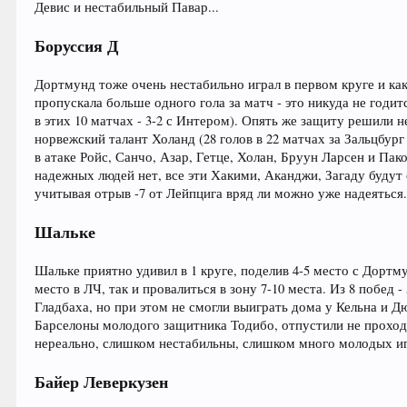
Девис и нестабильный Павар...
Боруссия Д
Дортмунд тоже очень нестабильно играл в первом круге и как
пропускала больше одного гола за матч - это никуда не годит
в этих 10 матчах - 3-2 с Интером). Опять же защиту решили н
норвежский талант Холанд (28 голов в 22 матчах за Зальцбур
в атаке Ройс, Санчо, Азар, Гетце, Холан, Бруун Ларсен и Па
надежных людей нет, все эти Хакими, Аканджи, Загаду будут 
учитывая отрыв -7 от Лейпцига вряд ли можно уже надеяться
Шальке
Шальке приятно удивил в 1 круге, поделив 4-5 место с Дортм
место в ЛЧ, так и провалиться в зону 7-10 места. Из 8 побед 
Гладбаха, но при этом не смогли выиграть дома у Кельна и Д
Барселоны молодого защитника Тодибо, отпустили не проход
нереально, слишком нестабильны, слишком много молодых иг
Байер Леверкузен