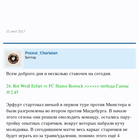
31 июл 2017
Poseur_Charlatan
Беттор
Всем доброго дня и несколько ставочек на сегодня.
24. Rot Weiß Erfurt vs FC Hansa Rostock >>>>>> победа Ганзы
@2,45
Эрфурт стартовал ничьей в первом туре против Мюнстера и
были разгромлены во втором против Магдебурга. В начале
этого сезона они решили омолодить команду, остались пару-
тройку опытных старичков, вокруг которых набрали кучу
молодняка. В сегодняшнем матче весь каркас старичков не
будет играть из-за травм/удаления, помимо этого ещё 4