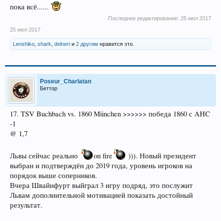
пока всё......
Последнее редактирование:
25 июл 2017
25 июл 2017
Lenshiko
,
shark
,
delneri
и
2 другим
нравится это.
Poseur_Charlatan
Беттор
17. TSV Buchbach vs. 1860 München >>>>>> победа 1860 с AHC
-1
@ 1,7
Львы сейчас реально
on fire
))). Новый президент
выбран и подтверждён до 2019 года, уровень игроков на
порядок выше соперников.
Вчера Швайнфурт выйграл 3 игру подряд, это послужит
Львам дополнительной мотивацией показать достойный
результат.