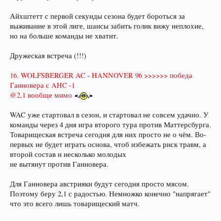
Айхштетт с первой секунды сезона будет бороться за
выживание в этой лиге, шансы забить голик вижу неплохие,
но на больше команды не хватит.
Дружеская встреча (!!!)
16. WOLFSBERGER AC - HANNOVER 96 >>>>>> победа
Ганновера с AHC -1
@2,1 вообще мимо
WAC уже стартовал в сезон, и стартовал не совсем удачно. У
команды через 4 дня игра второго тура против Маттерсбурга.
Товарищеская встреча сегодня для них просто не о чём. Во-
первых не будет играть основа, чтоб избежать риск травм, а
второй состав и несколько молодых
не вытянут против Ганновера.
Для Ганновера австрияки будут сегодня просто мясом.
Поэтому беру 2,1 с радостью. Немножко конечно "напрягает"
что это всего лишь товарищеский матч.