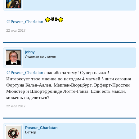
@Poseur_Charlatan
22 июл 2017
johny
Лудоман со стажем
@Poseur_Charlatan
спасибо за тему! Супер начало!
Интересует твое мнение по исходам 4 матчей 3 лиги сегодня
Фортуна Кельн-Аален, Меппен-Вюрцбург, Эрфюрт-Простен
Мюнстер и Шпортфройнде Лотте-Ганза. Если есть мысли,
можешь поделиться?
22 июл 2017
Poseur_Charlatan
Беттор