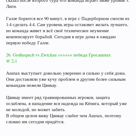
сказал после второго тура что команда играет ниже уровня 3.
Лиги.
Галле борются все 90 минут, в игре с Падерборном смогли из
1:4 сделать 4:4. Сам уровень игры оставляет желать лучшего,
но команда живет и всё своё техническое неумение
компенсирует борьбой. Сегодня в игре дома я ожидаю
первую победу Галле.
26. Großaspach vs Zwickau >>>>>> победа Гросашпах
@ 2,1
Ашпах выступает довольно уверенно и сильно у себя дома.
Они доставляли уже кучу проблем и другим более сильным
командам нежели Цвикау.
Цвикау имеет ряд травмированных игроков, защита
ослаблена, в нападение вся надежда на Кёнига, который уже
не молодой, но может забить.
В общем целом вижу Цвикау слабее чем Ашпах, поэтому
сложно им сегодня придётся.