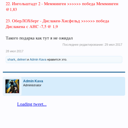
22. Ингольштадт 2 - Мемминген >>>>>> победа Мемминген
@1,83
23. ОберЛОХберг - Дислакен-Хисфельд >>>>>> победа
Дислакена с AHC -7,5 @ 1,9
Такого подарка как тут я не ожидал
Последнее редактирование:
29 июл 2017
28 июл 2017
shark
,
delneri
и
Admin Kava
нравится это.
Admin Kava
Administrator