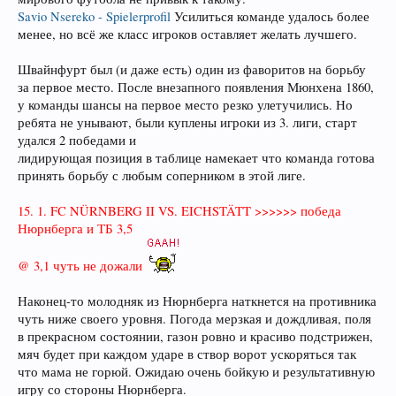
Savio Nsereko - Spielerprofil
Усилиться команде удалось более
менее, но всё же класс игроков оставляет желать лучшего.
Швайнфурт был (и даже есть) один из фаворитов на борьбу
за первое место. После внезапного появления Мюнхена 1860,
у команды шансы на первое место резко улетучились. Но
ребята не унывают, были куплены игроки из 3. лиги, старт
удался 2 победами и
лидирующая позиция в таблице намекает что команда готова
принять борьбу с любым соперником в этой лиге.
15. 1. FC NÜRNBERG II VS. EICHSTÄTT >>>>>> победа
Нюрнберга и ТБ 3,5
@ 3,1 чуть не дожали
Наконец-то молодняк из Нюрнберга наткнется на противника
чуть ниже своего уровня. Погода мерзкая и дождливая, поля
в прекрасном состоянии, газон ровно и красиво подстрижен,
мяч будет при каждом ударе в створ ворот ускоряться так
что мама не горюй. Ожидаю очень бойкую и результативную
игру со стороны Нюрнберга.