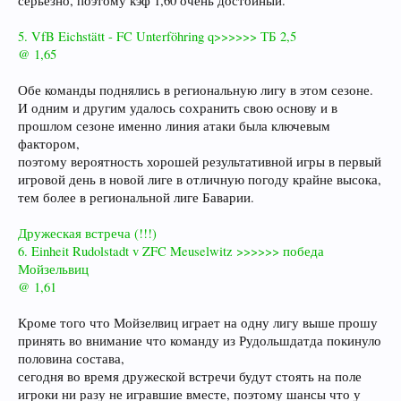
серьёзно, поэтому кэф 1,60 очень достойный.
5. VfB Eichstätt - FC Unterföhring q>>>>>> ТБ 2,5
@ 1,65
Обе команды поднялись в региональную лигу в этом сезоне.
И одним и другим удалось сохранить свою основу и в
прошлом сезоне именно линия атаки была ключевым
фактором,
поэтому вероятность хорошей результативной игры в первый
игровой день в новой лиге в отличную погоду крайне высока,
тем более в региональной лиге Баварии.
Дружеская встреча (!!!)
6. Einheit Rudolstadt v ZFC Meuselwitz >>>>>> победа
Мойзельвиц
@ 1,61
Кроме того что Мойзелвиц играет на одну лигу выше прошу
принять во внимание что команду из Рудольшдатда покинуло
половина состава,
сегодня во время дружеской встречи будут стоять на поле
игроки ни разу не игравшие вместе, поэтому шансы что у