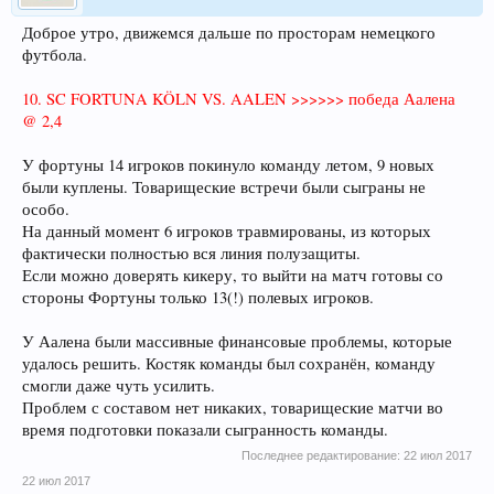
Доброе утро, движемся дальше по просторам немецкого
футбола.
10. SC FORTUNA KÖLN VS. AALEN >>>>>> победа Аалена
@ 2,4
У фортуны 14 игроков покинуло команду летом, 9 новых
были куплены. Товарищеские встречи были сыграны не
особо.
На данный момент 6 игроков травмированы, из которых
фактически полностью вся линия полузащиты.
Если можно доверять кикеру, то выйти на матч готовы со
стороны Фортуны только 13(!) полевых игроков.
У Аалена были массивные финансовые проблемы, которые
удалось решить. Костяк команды был сохранён, команду
смогли даже чуть усилить.
Проблем с составом нет никаких, товарищеские матчи во
время подготовки показали сыгранность команды.
Последнее редактирование:
22 июл 2017
22 июл 2017