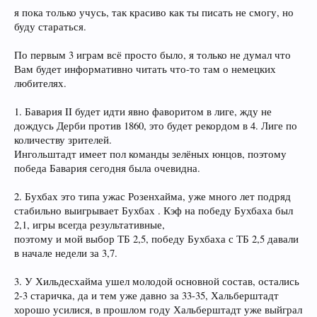
я пока только учусь, так красиво как ты писать не смогу, но
буду стараться.
По первым 3 играм всё просто было, я только не думал что
Вам будет информативно читать что-то там о немецких
любителях.
1. Бавария II будет идти явно фаворитом в лиге, жду не
дождусь Дерби против 1860, это будет рекордом в 4. Лиге по
количеству зрителей.
Ингольштадт имеет пол команды зелёных юнцов, поэтому
победа Бавария сегодня была очевидна.
2. Бухбах это типа ужас Розенхайма, уже много лет подряд
стабильно выигрывает Бухбах . Кэф на победу Бухбаха был
2,1, игры всегда результативные,
поэтому и мой выбор ТБ 2,5, победу Бухбаха с ТБ 2,5 давали
в начале недели за 3,7.
3. У Хильдесхайма ушел молодой основной состав, остались
2-3 старичка, да и тем уже давно за 33-35, Хальберштадт
хорошо усилися, в прошлом году Хальберштадт уже выйграл