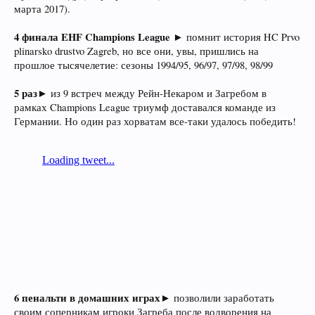
марта 2017).
4 финала EHF Champions League
► помнит история HC Prvo
plinarsko drustvo Zagreb, но все они, увы, пришлись на
прошлое тысячелетие: сезоны 1994/95, 96/97, 97/98, 98/99
5
раз
► из 9 встреч между Рейн-Некаром и Загребом в
рамках Champions League триумф доставался команде из
Германии. Но один раз хорватам все-таки удалось победить!
6 пенальти в домашних играх
► позволили заработать
своим соперникам игроки Загреба после водворения на