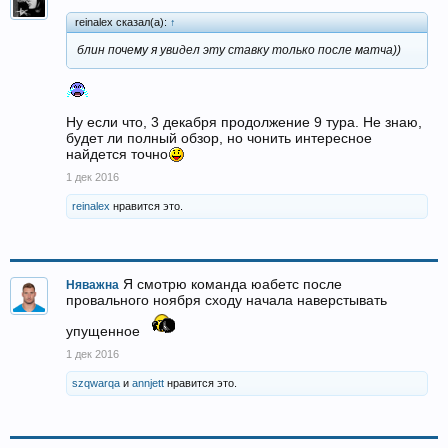
reinalex сказал(а):
↑
блин почему я увидел эту ставку только после матча))
Ну если что, 3 декабря продолжение 9 тура. Не знаю,
будет ли полный обзор, но чонить интересное
найдется точно
1 дек 2016
reinalex
нравится это.
Я смотрю команда юабетс после
Няважна
провального ноября сходу начала наверстывать
упущенное
1 дек 2016
szqwarqa
и
annjett
нравится это.