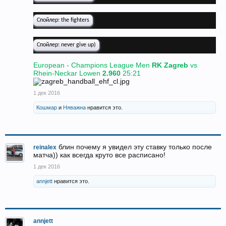
Спойлер:
the fighters
Спойлер:
never give up)
European - Champions League Men
RK Zagreb
vs
Rhein-Neckar Lowen
2.960
25:21
1 дек 2016
Кошмар
и
Няважна
нравится это.
блин почему я увидел эту ставку только после
reinalex
матча)) как всегда круто все расписано!
1 дек 2016
annjett
нравится это.
annjett