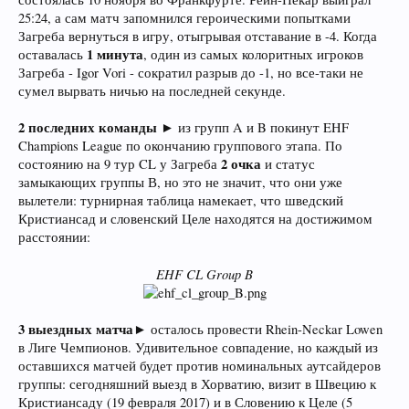
25:24, а сам матч запомнился героическими попытками
Загреба вернуться в игру, отыгрывая отставание в -4. Когда
1 минута
оставалась
, один из самых колоритных игроков
Загреба - Igor Vori - сократил разрыв до -1, но все-таки не
сумел вырвать ничью на последней секунде.
2 последних команды
► из групп A и B покинут EHF
Champions League по окончанию группового этапа. По
2 очка
состоянию на 9 тур CL у Загреба
и статус
замыкающих группы В, но это не значит, что они уже
вылетели: турнирная таблица намекает, что шведский
Кристиансад и словенский Целе находятся на достижимом
расстоянии:
EHF CL Group B
3
выездных матча
► осталось провести Rhein-Neckar Lowen
в Лиге Чемпионов. Удивительное совпадение, но каждый из
оставшихся матчей будет против номинальных аутсайдеров
группы: сегодняшний выезд в Хорватию, визит в Швецию к
Кристиансаду (19 февраля 2017) и в Словению к Целе (5