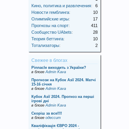
Кино, политика и развлечения
:
6
Новости гемблинга
:
10
Олимпийские игры
:
17
Прогнозы на спорт
:
411
Сообщество UAbets
:
28
Теория беттинга
:
10
Тотализаторы
:
2
Свежее в блогах
Pinnacle виходить з України?
в блоге
Admin Kava
Прогнози на Кубок Азії 2024. Матчі
15-16 січня
в блоге
Admin Kava
Кубок Азії 2024. Прогноз на перші
ігрові дні
в блоге
Admin Kava
Скорiш за все!!!!
в блоге
одессит
Кваліфікація ЄВРО 2024 -