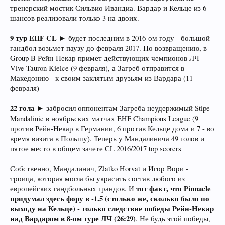
тренерский мостик Сильвио Ивандиа. Вардар и Кельце из 6
шансов реализовали только 3 на двоих.
9 тур
EHF CL
► будет последним в 2016-ом году - большой
гандбол возьмет паузу до февраля 2017. По возвращению, в
Group B Рейн-Некар примет действующих чемпионов ЛЧ
Vive Tauron Kielce (9 февраля), а Загреб отправится в
Македонию - к своим заклятым друзьям из Вардара (11
февраля)
22 гола
► забросил оппонентам Загреба неудержимый Stipe
Mandalinic в ноябрьских матчах EHF Champions League (9
против Рейн-Некар в Германии, 6 против Кельце дома и 7 - во
время визита в Польшу). Теперь у Мандалинича 49 голов и
пятое место в общем зачете CL 2016/2017 top scorers
Собственно, Мандалинич, Zlatko Horvat и Игор Вори -
троица, которая могла бы украсить состав любого из
тот факт, что Pinnacle
европейских гандбольных грандов. И
придумал здесь фору в -1.5 (столько же, сколько было по
выходу на Кельце) - только следствие победы Рейн-Некар
над Вардаром в 8-ом туре ЛЧ (26:29)
. Не будь этой победы,