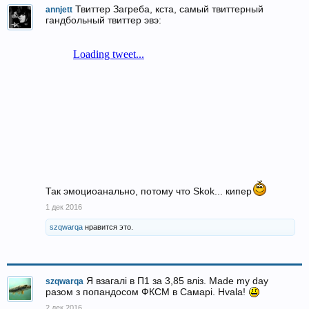
Твиттер Загреба, кста, самый твиттерный
annjett
гандбольный твиттер эвэ:
Так эмоциоанально, потому что Skok... кипер
1 дек 2016
szqwarqa
нравится это.
Я взагалі в П1 за 3,85 вліз. Made my day
szqwarqa
разом з попандосом ФКСМ в Самарі. Hvala!
2 дек 2016