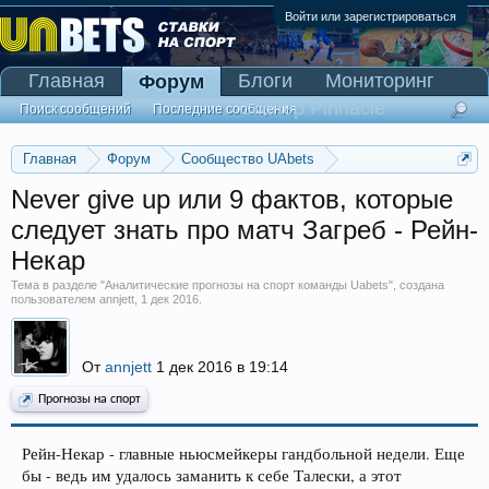
Войти или зарегистрироваться
Главная
Блоги
Мониторинг
Форум
Сканер Pinnacle
Поиск сообщений
Последние сообщения
Главная
Форум
Сообщество UAbets
Аналитические прогнозы на спорт команды Uabets
Never give up или 9 фактов, которые
следует знать про матч Загреб - Рейн-
Некар
Тема в разделе "
Аналитические прогнозы на спорт команды Uabets
", создана
пользователем
annjett
,
1 дек 2016
.
От
annjett
1 дек 2016 в 19:14
Прогнозы на спорт
Рейн-Некар - главные ньюсмейкеры гандбольной недели. Еще
бы - ведь им удалось заманить к себе Талески, а этот