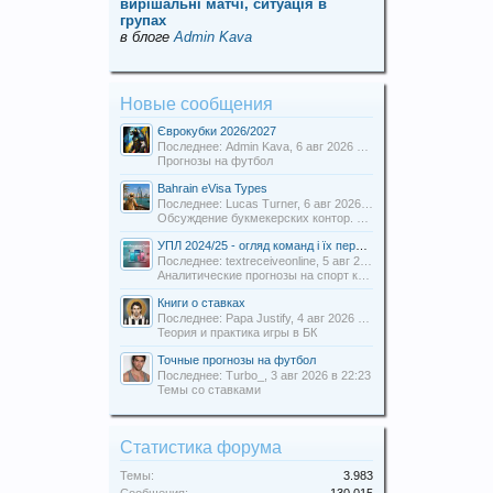
вирішальні матчі, ситуація в
групах
в блоге
Admin Kava
Новые сообщения
Єврокубки 2026/2027
Последнее: Admin Kava,
6 авг 2026 в 19:31
Прогнозы на футбол
Bahrain eVisa Types
Последнее: Lucas Turner,
6 авг 2026 в 13:16
Обсуждение букмекерских контор. Отзывы о БК.
УПЛ 2024/25 - огляд команд і їх перспективи
Последнее: textreceiveonline,
5 авг 2026 в 20:54
Аналитические прогнозы на спорт команды Uabets
Книги о ставках
Последнее: Papa Justify,
4 авг 2026 в 00:12
Теория и практика игры в БК
Точные прогнозы на футбол
Последнее: Turbo_,
3 авг 2026 в 22:23
Темы со ставками
Статистика форума
Темы:
3.983