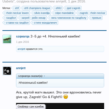
Uabets
", создана пользователем
annjett
,
1 дек 2016
.
Метки:
ehf
ehf champions league
ehfcl
ppd zagreb
rhein-neckar lowen
silvio ivandija
stipe mandalinic
zagreb - rhein-neckar
гандбол
загреб - рейн некар
лига чемпионов по гандболу
превью
ставки на гандбол
стипе мандалинич
З -5 до +4. Нічогенький камбек!
szqwarqa
1 дек 2016
annjett
нравится это.
annjett
szqwarqa сказал(а):
↑
Нічогенький камбек!
Ага, крутой матч вышел. Это они вдохновились never
give up, Zagreb! Go & Fight!©
Спойлер:
сам камбэк