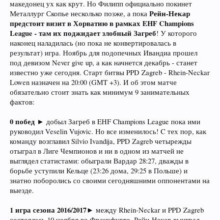
македонец ух как крут. Но Филипп официально покинет
Рейн-Некар
Металлург Скопье несколько позже, а пока
предстоит визит в Хорватию в рамках EHF Champions
League - там их поджидает злобный Загреб
! У которого
наконец наладилась (но пока не конвертировалась в
результат) игра. Ноябрь для подопечных Ивандиа прошел
под девизом Never give up, а как начнется декабрь - станет
известно уже сегодня. Старт битвы PPD Zagreb - Rhein-Neckar
Lowen назначен на 20:00 (GMT +3). И об этом матче
обязательно стоит знать как минимум 9 занимательных
фактов:
0 побед ►
добыл Загреб в EHF Champions League пока ими
руководил Veselin Vujovic. Но все изменилось! C тех пор, как
команду возглавил Silvio Ivandija, PPD Zagreb четырежды
отыграл в Лиге Чемпионов и ни в одном из матчей не
выглядел статистами: обыграли Вардар 28:27, дважды в
борьбе уступили Кельце (23:26 дома, 29:25 в Польше) и
знатно поборолись со своими сегодняшними оппонентами на
выезде.
1
игра сезона 2016/2017
► между Rhein-Neckar и PPD Zagreb
состоялась 10 ноября во Франкфурте. Рейн-Некар выиграл