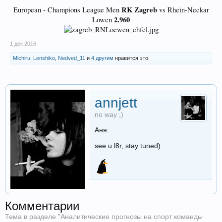
RK Zagreb
European - Champions League Men
vs Rhein-Neckar
2.960
Lowen
1 дек 2016
Michiru
,
Lenshiko
,
Nedved_11
и
4 другим
нравится это.
annjett
no way ;)
Аня:
see u l8r, stay tuned)
Комментарии
Тема в разделе "
Аналитические прогнозы на спорт команды