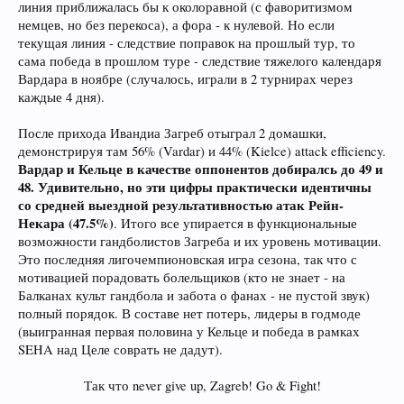
линия приближалась бы к околоравной (с фаворитизмом
немцев, но без перекоса), а фора - к нулевой. Но если
текущая линия - следствие поправок на прошлый тур, то
сама победа в прошлом туре - следствие тяжелого календаря
Вардара в ноябре (случалось, играли в 2 турнирах через
каждые 4 дня).
После прихода Ивандиа Загреб отыграл 2 домашки,
демонстрируя там 56% (Vardar) и 44% (Kielce) attack efficiency.
Вардар и Кельце в качестве оппонентов добиралсь до 49 и
48. Удивительно, но эти цифры практически идентичны
со средней выездной результативностью атак Рейн-
Некара (47.5%)
. Итого все упирается в функциональные
возможности гандболистов Загреба и их уровень мотивации.
Это последняя лигочемпионовская игра сезона, так что с
мотивацией порадовать болельщиков (кто не знает - на
Балканах культ гандбола и забота о фанах - не пустой звук)
полный порядок. В составе нет потерь, лидеры в годмоде
(выигранная первая половина у Кельце и победа в рамках
SEHA над Целе соврать не дадут).
Так что never give up, Zagreb! Go & Fight!