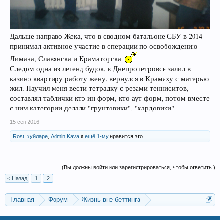
Дальше направо Жека, что в сводном батальоне СБУ в 2014
принимал активное участие в операции по освобождению
Лимана, Славянска и Краматорска
Следом одна из легенд будок, в Днепропетровсе залил в
казино квартиру работу жену, вернулся в Крамаху с матерью
жил. Научил меня вести тетрадку с резами тенниситов,
составлял таблички кто ин форм, кто аут форм, потом вместе
с ним категории делали "грунтовики", "хардовики"
15 сен 2016
Rost
,
хуйларе
,
Admin Kava
и
ещё 1-му
нравится это.
(Вы должны войти или зарегистрироваться, чтобы ответить.)
< Назад
1
2
Главная
Форум
Жизнь вне беттинга
Беседка-флудилка