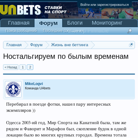
Войти или зарегистрироваться
Главная
Блоги
Мониторинг
Форум
Сканер Pinnacle
Поиск сообщений
Последние сообщения
Главная
Форум
Жизнь вне беттинга
Беседка-флудилка
Ностальгируем по былым временам
< Назад
1
2
MikeLogvi
Команда UAbets
Перебирал в поезде фотки, нашел пару интересных
экземпляров ))
Одесса 2003-ий год, Мир Спорта на Канатной была, там же
рядом и Фаворит и Марафон был, скопление будок в одной
локации было во многих крупных городах. Времена тотала