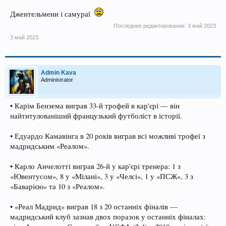
Джентельмени і самураї
Последнее редактирование:
3 май 2023
3 май 2023
Admin Kava
Administrator
• Карім Бензема виграв 33-й трофей в кар'єрі — він
найтитулованіший французький футболіст в історії.
• Едуардо Камавінга в 20 років виграв всі можливі трофеї з
мадридським «Реалом».
• Карло Анчелотті виграв 26-й у кар'єрі тренера: 1 з
«Ювентусом», 8 у «Мілані», 3 у «Челсі», 1 у «ПСЖ», 3 з
«Баварією» та 10 з «Реалом».
• «Реал Мадрид» виграв 18 з 20 останніх фіналів —
мадридський клуб зазнав двох поразок у останніх фіналах: