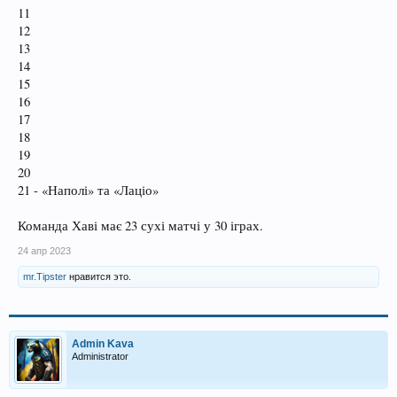
11
12
13
14
15
16
17
18
19
20
21 - «Наполі» та «Лаціо»
Команда Хаві має 23 сухі матчі у 30 іграх.
24 апр 2023
mr.Tipster
нравится это.
Admin Kava
Administrator