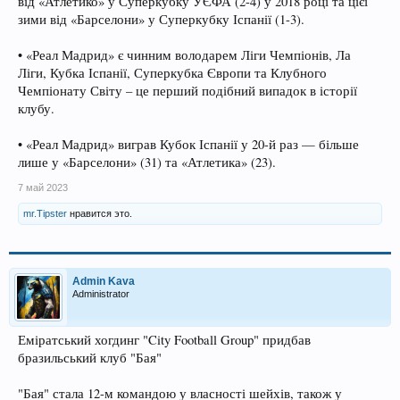
від «Атлетико» у Суперкубку УЄФА (2-4) у 2018 році та цієї
зими від «Барселони» у Суперкубку Іспанії (1-3).
• «Реал Мадрид» є чинним володарем Ліги Чемпіонів, Ла
Ліги, Кубка Іспанії, Суперкубка Європи та Клубного
Чемпіонату Світу – це перший подібний випадок в історії
клубу.
• «Реал Мадрид» виграв Кубок Іспанії у 20-й раз — більше
лише у «Барселони» (31) та «Атлетика» (23).
7 май 2023
mr.Tipster
нравится это.
Admin Kava
Administrator
Еміратський хогдинг "City Football Group" придбав
бразильський клуб "Бая"
"Бая" стала 12-м командою у власності шейхів, також у