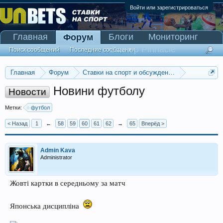
Войти или зарегистрироваться
Главная
Блоги
Мониторинг
Форум
Сканер Pinnacle
Поиск сообщений
Последние сообщения
Главная
Форум
Ставки на спорт и обсуждение спортивных со
Прогнозы на футбол
Новини футболу
Новости
Метки:
футбол
< Назад
1
←
58
59
60
61
62
→
65
Вперёд >
Admin Kava
Administrator
Жовті картки в середньому за матч
Японська дисципліна