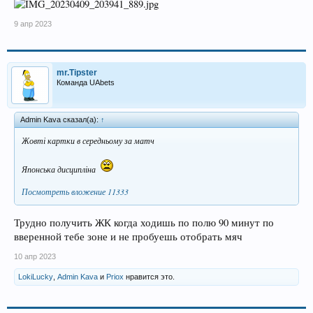
9 апр 2023
mr.Tipster
Команда UAbets
Admin Kava сказал(а):
↑
Жовті картки в середньому за матч
Японська дисципліна
Посмотреть вложение 11333
Трудно получить ЖК когда ходишь по полю 90 минут по
вверенной тебе зоне и не пробуешь отобрать мяч
10 апр 2023
LokiLucky
,
Admin Kava
и
Priox
нравится это.