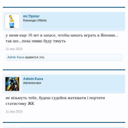
mr.Tipster
Команда UAbets
у меня еще 10 лет в запасе, чтобы начать играть в Японии...
так шо...пока пивко буду тянуть
11 апр 2023
Admin Kava
нравится это.
Admin Kava
Administrator
не візьмуть тебе, будеш судейок матюкати і портити
статистику ЖК
11 апр 2023