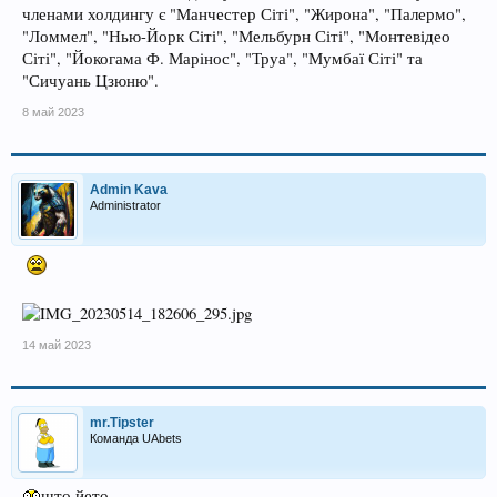
членами холдингу є "Манчестер Сіті", "Жирона", "Палермо",
"Ломмел", "Нью-Йорк Сіті", "Мельбурн Сіті", "Монтевідео
Сіті", "Йокогама Ф. Марінос", "Труа", "Мумбаї Сіті" та
"Сичуань Цзюню".
8 май 2023
Admin Kava
Administrator
14 май 2023
mr.Tipster
Команда UAbets
што йето