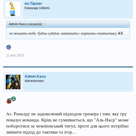
mr.Tipster
Команда UAbets
Admin Kava сказал(а):
↑
не візьмуть тебе, будеш судейок матюкати і портити статистику ЖК
11 апр 2023
Admin Kava
Administrator
As: Роналду не задоволений підходом тренера і тим, яку гру
показує команда. Кріш не сумнівається, що "Аль-Наср" може
поборотися за чемпіонський титул, проте для цього потрібно
змінити підхід до тактики та ігор...