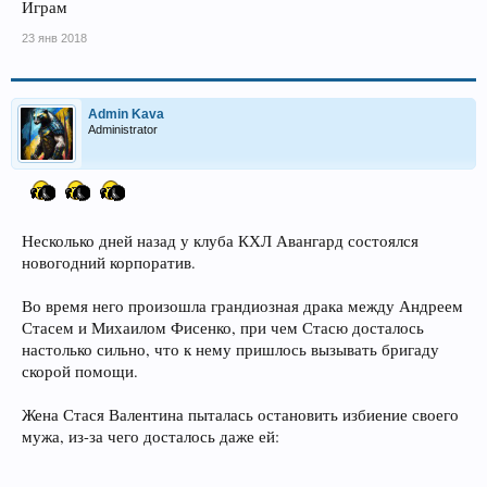
Играм
23 янв 2018
Admin Kava
Administrator
Несколько дней назад у клуба КХЛ Авангард состоялся
новогодний корпоратив.
Во время него произошла грандиозная драка между Андреем
Стасем и Михаилом Фисенко, при чем Стасю досталось
настолько сильно, что к нему пришлось вызывать бригаду
скорой помощи.
Жена Стася Валентина пыталась остановить избиение своего
мужа, из-за чего досталось даже ей: