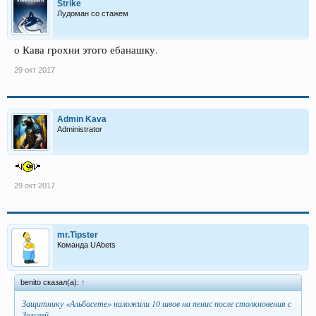
Strike
Лудоман со стажем
о Кава грохни этого ебанашку.
29 окт 2017
Admin Kava
Administrator
29 окт 2017
mr.Tipster
Команда UAbets
benito сказал(а):
↑
Защитнику «Альбасете» наложили 10 швов на пенис после столкновения с
Зозулей