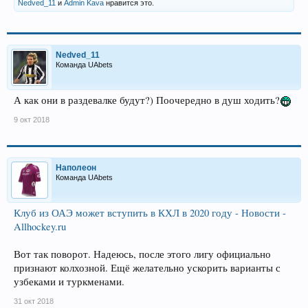
Nedved_11
и
Admin Kava
нравится это.
Nedved_11
Команда UAbets
А как они в раздевалке будут?) Поочередно в душ ходить?
9 окт 2018
Наполеон
Команда UAbets
Клуб из ОАЭ может вступить в КХЛ в 2020 году - Новости -
Allhockey.ru
Вот так поворот. Надеюсь, после этого лигу официально
признают колхозной. Ещё желательно ускорить варианты с
узбеками и туркменами.
31 окт 2018