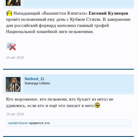
Евгений Кузнецов
Нападающий «Вашингтон Кэпиталз»
провёл положенный ему день с Кубком Стэнли. В завершение
дня российский форвард наполнил главный трофей
Национальной хоккейной лиги пельменями.
16 авг 2018
Nedved_11
Команда UAbets
Кто мороженое, кто пельмени, кто бухает из него) не
удивлюсь, если кто и ещё что пихает в него
16 авг 2018
vandershurer
нравится это.