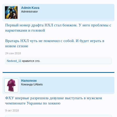
Admin Kava
Administrator
Первый номер драфта НХЛ стал бомжом. У него проблемы с
наркотиками и головой
Вратарь НХЛ чуть не покончил с собой. И будет играть в
новом сезоне
24 сен 2018
Nedved_11
нравится это.
Наполеон
Команда UAbets
ФХУ впервые разрешила девушке выступать в мужском
чемпионате Украины по хоккею
9 окт 2018