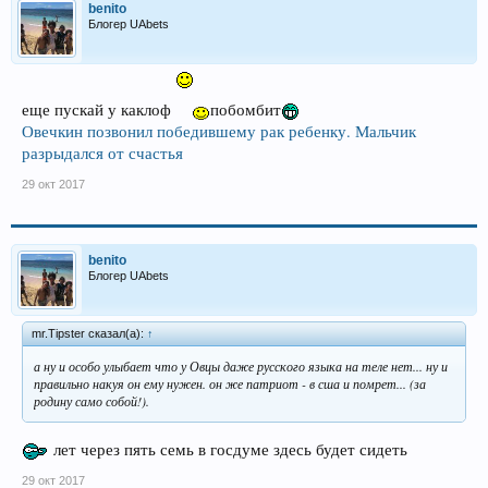
benito
Блогер UAbets
еще пускай у каклоф
побомбит
Овечкин позвонил победившему рак ребенку. Мальчик
разрыдался от счастья
29 окт 2017
benito
Блогер UAbets
mr.Tipster сказал(а):
↑
а ну и особо улыбает что у Овцы даже русского языка на теле нет... ну и
правильно накуя он ему нужен. он же патриот - в сша и помрет... (за
родину само собой!).
лет через пять семь в госдуме здесь будет сидеть
29 окт 2017