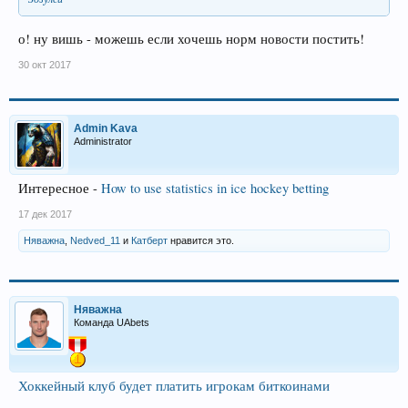
о! ну вишь - можешь если хочешь норм новости постить!
30 окт 2017
Admin Kava
Administrator
Интересное -
How to use statistics in ice hockey betting
17 дек 2017
Няважна
,
Nedved_11
и
Катберт
нравится это.
Няважна
Команда UAbets
Хоккейный клуб будет платить игрокам биткоинами