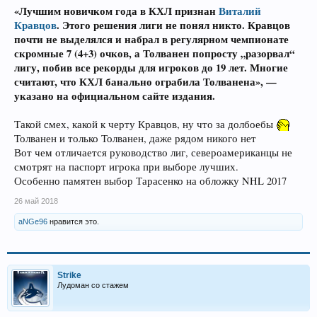
«Лучшим новичком года в КХЛ признан
Виталий
Кравцов
. Этого решения лиги не понял никто. Кравцов
почти не выделялся и набрал в регулярном чемпионате
скромные 7 (4+3) очков, а Толванен попросту „разорвал“
лигу, побив все рекорды для игроков до 19 лет. Многие
считают, что КХЛ банально ограбила Толванена», —
указано на официальном сайте издания.
Такой смех, какой к черту Кравцов, ну что за долбоебы
Толванен и только Толванен, даже рядом никого нет
Вот чем отличается руководство лиг, североамериканцы не
смотрят на паспорт игрока при выборе лучших.
Особенно памятен выбор Тарасенко на обложку NHL 2017
26 май 2018
aNGe96
нравится это.
Strike
Лудоман со стажем