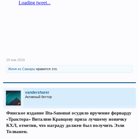
29 янв 2018
Женя из Самары
нравится это.
vandershurer
Активный беттор
Финское издание Ilta-Sanomat осудило вручение форварду
«Трактора» Виталию Кравцову приза лучшему новичку
КХЛ, отметив, что награду должен был получить Ээли
Толванен.