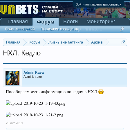
Войти или зарегистрироваться
Главная
Блоги
Мониторинг
Форум
Сканер Pinnacle
Поиск сообщений
Последние сообщения
Главная
Форум
Жизнь вне беттинга
Архив
НХЛ. Кедло
Admin Kava
Administrator
Пособираем чуть информацию по кедлу в НХЛ
23 окт 2019