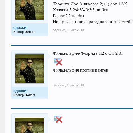
Торонто-Лос Анджелес 2(+1) сот 1,892
Хозяева:3:2/4:3/4:0/3:3 по бул
Гости:2:2 по бул.
Не ну как-то не справедливо для гостей,
одессит
одессит
,
15 окт 2018
Блогер UAbets
Филадельфия-Флорида П2 с ОТ 2,01
Филадельфия против пантер
одессит
,
16 окт 2018
одессит
Блогер UAbets