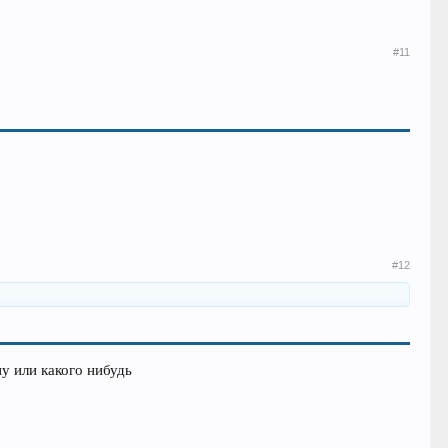
#11
#12
у или какого нибудь