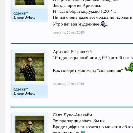
Звёзды против Аризоны.
И часто обратки,думаю 1:2/3:4...
одессит
Ничья очень даже возможна,но их хвати
Блогер UAbets
Утро вечера мудреннее
одессит
,
13 окт 2018
Аризона-Бафало 0:3
"И один странный исход 0:3"(читай выш
Как говорит моя жена "совпадения"
одессит
,
14 окт 2018
одессит
Блогер UAbets
Сент Луис-Анахайм.
Эх,пропорции знать бы их.
Вроде цифры за хозяев,но может и облом
если на грани