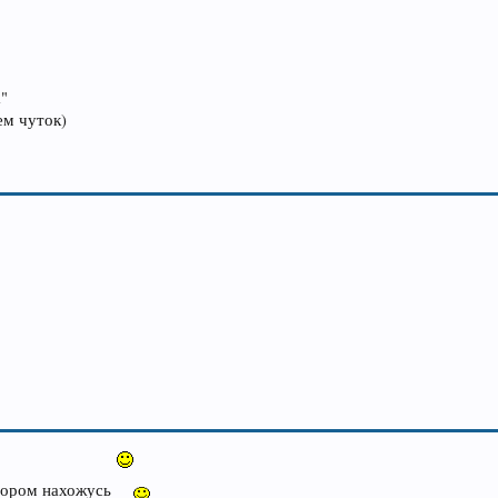
а"
ем чуток)
отором нахожусь