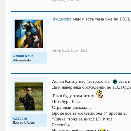
одессит
,
11 окт 2018
@одессит
рядом есть тема уже по НХЛ,
Admin Kava
,
11 окт 2018
Admin Kava
Administrator
Admin Kava,у нас "астрологов"
есть п
Да и наверняка обсуждений по НХЛ буде
Так я буду этим котом
Питсбург-Вегас
Странный расклад...
Вроде всё за хозяев:побед 54 против 23
"Личка" тоже за них:3:1/3:0/10:1
одессит
Блогер UAbets
Гости:0:4
Но как-то всё слишком