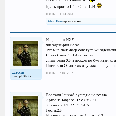
Брать просто П1 с От за 1,54
одессит
,
11 окт 2018
Admin Kava
нравится это.
Из раннего НХЛ:
Филадельфия-Вегас
Тут мне Даламбер советует Филадельфи
Счета были:2:3/1:4 за гостей.
Лишь один 3:3 и проход по буллитам хоз
Поставлю ОТ,но так из уважения к учено
одессит
одессит
,
13 окт 2018
Блогер UAbets
Всё таки "личка" рулит,но не всегда.
Аризона-Бафало П2 с От 2,21
Хозяева:2:1/2:1/2:1/6:5/4:3/
Гости:2:3
И один очень странный исход 0:3