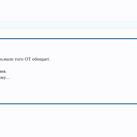
ю,мало того ОТ обещает.
яев.
му...