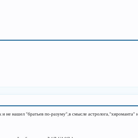
 и не нашел "братьев по-разуму",в смысле астролога,"хироманта" н