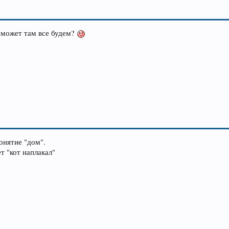
 может там все будем?
онятие "дом".
т "кот наплакал"