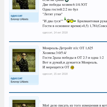
Две победы хозяев:6:1/4:3ОТ
Одна гостей:2:2 по бул
"Летят утки"
одессит
Блогер UAbets
"И два гуся""
Брилиантовая рук
Гости в основное время(+0,5) 1,781(Совс
одессит
,
14 окт 2018
Монреаль-Детройт п1с ОТ 1,625
Хозяева:3:0/5:4/
Гости 2раза победы в ОТ 2:3 и одна 1:2
Вот и думай,и думается Монреаль.
И мерещится ОТ
одессит
,
15 окт 2018
одессит
Блогер UAbets
Моё дело писать из того измерения в к