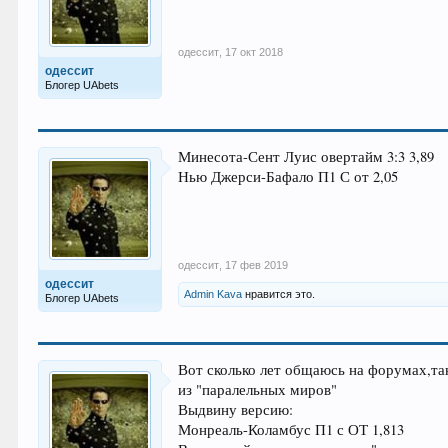
одессит
,
17 окт 2018
одессит
Блогер UAbets
Минесота-Сент Луис овертайм 3:3 3,89
Нью Джерси-Бафало П1 С от 2,05
одессит
,
17 фев 2019
одессит
Admin Kava
нравится это.
Блогер UAbets
Вот сколько лет общаюсь на форумах,так
из "паралельных миров"
Выдвину версию:
Монреаль-Коламбус П1 с ОТ 1,813