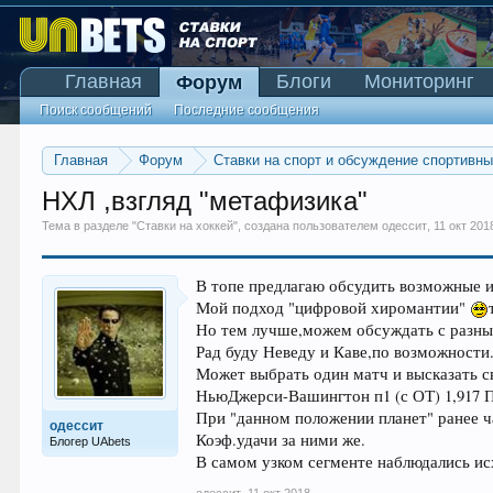
Главная
Блоги
Мониторинг
Форум
Поиск сообщений
Последние сообщения
Главная
Форум
Ставки на спорт и обсуждение спортивн
НХЛ ,взгляд "метафизика"
Тема в разделе "
Ставки на хоккей
", создана пользователем
одессит
,
11 окт 201
В топе предлагаю обсудить возможные 
Мой подход "цифровой хиромантии"
Но тем лучше,можем обсуждать с разны
Рад буду Неведу и Каве,по возможности
Может выбрать один матч и высказать св
НьюДжерси-Вашингтон п1 (с ОТ) 1,917 
При "данном положении планет" ранее ч
одессит
Коэф.удачи за ними же.
Блогер UAbets
В самом узком сегменте наблюдались исх