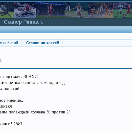
Сканер Pinnacle
ых событий
Ставки на хоккей
8
.
исходы матчей НХЛ.
т.е я не знаю состава команд и т.д
х понятий.
.
оё мнение...
Пинакл
аще побеждали хозяева 30 против 28.
оды:5:2/4:3