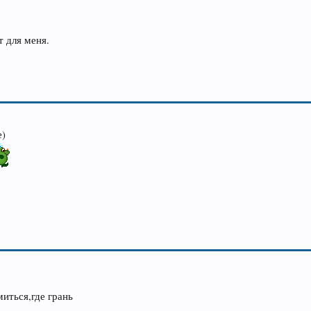
т для меня.
е)
иться,где грань