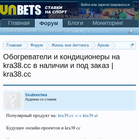
Войти или зарегистрироваться
Главная
Блоги
Мониторинг
Форум
Сканер Pinnacle
Поиск сообщений
Последние сообщения
Главная
Форум
Жизнь вне беттинга
Архив
Прогнозы на Олимпийские игры 2016
Обогреватели и кондиционеры на
kra38.cc в наличии и под заказ |
kra38.cc
Ssubnochea
Лудоман со стажем
Популярный продукт на:
kra39.cc <-> kra39.at
Будущее онлайн-проектов и kra38 cc