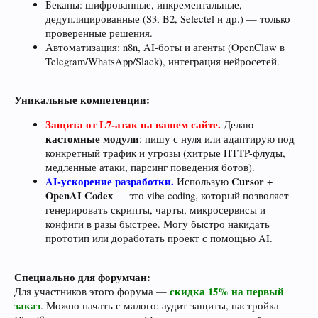
Бекапы: шифрованные, инкрементальные,
дедуплицированные (S3, B2, Selectel и др.) — только
проверенные решения.
Автоматизация: n8n, AI-боты и агенты (OpenClaw в
Telegram/WhatsApp/Slack), интеграция нейросетей.
Уникальные компетенции:
Защита от L7-атак на вашем сайте.
Делаю
кастомные модули
: пишу с нуля или адаптирую под
конкретный трафик и угрозы (хитрые HTTP-флуды,
медленные атаки, парсинг поведения ботов).
AI-ускорение разработки.
Cursor +
Использую
OpenAI Codex
— это vibe coding, который позволяет
генерировать скрипты, чарты, микросервисы и
конфиги в разы быстрее. Могу быстро накидать
прототип или доработать проект с помощью AI.
Специально для форумчан:
скидка 15% на первый
Для участников этого форума —
заказ
. Можно начать с малого: аудит защиты, настройка