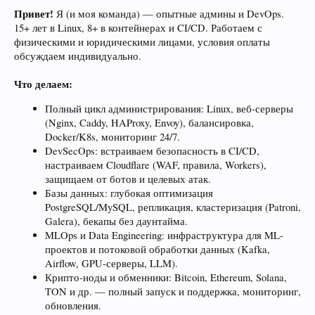
Привет!
Я (и моя команда) — опытные админы и DevOps.
15+ лет в Linux, 8+ в контейнерах и CI/CD. Работаем с
физическими и юридическими лицами, условия оплаты
обсуждаем индивидуально.
Что делаем:
Полный цикл администрирования: Linux, веб-серверы
(Nginx, Caddy, HAProxy, Envoy), балансировка,
Docker/K8s, мониторинг 24/7.
DevSecOps: встраиваем безопасность в CI/CD,
настраиваем Cloudflare (WAF, правила, Workers),
защищаем от ботов и целевых атак.
Базы данных: глубокая оптимизация
PostgreSQL/MySQL, репликация, кластеризация (Patroni,
Galera), бекапы без даунтайма.
MLOps и Data Engineering: инфраструктура для ML-
проектов и потоковой обработки данных (Kafka,
Airflow, GPU-серверы, LLM).
Крипто-ноды и обменники: Bitcoin, Ethereum, Solana,
TON и др. — полный запуск и поддержка, мониторинг,
обновления.