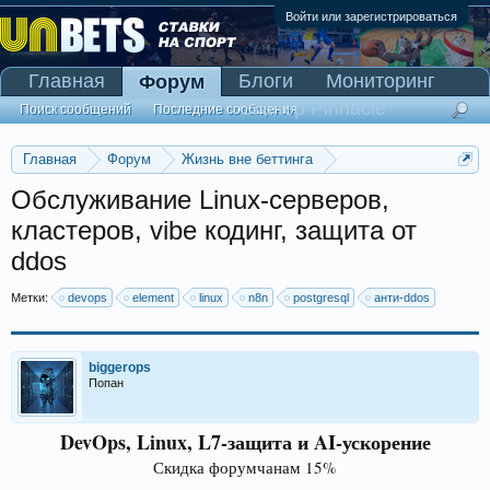
Войти или зарегистрироваться
Главная
Блоги
Мониторинг
Форум
Сканер Pinnacle
Поиск сообщений
Последние сообщения
Главная
Форум
Жизнь вне беттинга
Реклама и коммерция
Обслуживание Linux-серверов,
кластеров, vibe кодинг, защита от
ddos
Метки:
devops
element
linux
n8n
postgresql
анти-ddos
biggerops
Попан
DevOps, Linux, L7-защита и AI-ускорение
Скидка форумчанам 15%