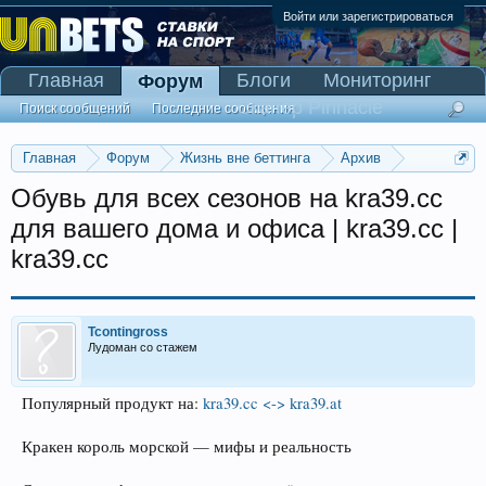
Войти или зарегистрироваться
Главная
Блоги
Мониторинг
Форум
Сканер Pinnacle
Поиск сообщений
Последние сообщения
Главная
Форум
Жизнь вне беттинга
Архив
Прогнозы на Олимпийские игры 2016
Обувь для всех сезонов на kra39.cc
для вашего дома и офиса | kra39.cc |
kra39.cc
Tcontingross
Лудоман со стажем
Популярный продукт на:
kra39.cc <-> kra39.at
Кракен король морской — мифы и реальность