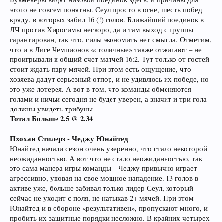
этого не совсем понятны. Сеул просто в огне, шесть побед
кряду, в которых забил 16 (!) голов. Ближайший поединок в
ЛЧ против Хиросимы нескоро, да и там выход с группы
гарантирован, так что, силы экономить нет смысла. Отметим,
что и в Лиге Чемпионов «столичные» также отжигают – не
проигрывали и общий счет матчей 16:2. Тут только от гостей
стоит ждать пару мячей. При этом есть ощущение, что
хозяева дадут серьезный отпор, и не удивлюсь их победе, но
это уже лотерея. А вот в том, что команды обменяются
голами и ничьи сегодня не будет уверен, а значит и три гола
должны увидеть трибуны.
Тотал Больше 2.5 @ 2.34
Пхохан Стилерз - Чеджу Юнайтед
Юнайтед начали сезон очень уверенно, что стало некоторой
неожиданностью. А вот что не стало неожиданностью, так
это сама манера игры команды – Чеджу привычно играет
агрессивно, уповая на свое мощное нападение. 13 голов в
активе уже, больше забивал только лидер Сеул, который
сейчас не уходит с поля, не натыкав 2+ мячей. При этом
Юнайтед и в обороне «результативен», пропускают много, и
пробить их защитные порядки несложно. В крайних четырех