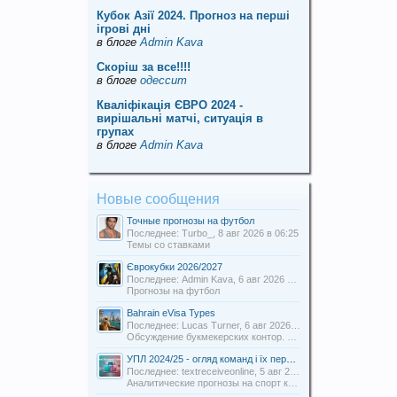
Кубок Азії 2024. Прогноз на перші
ігрові дні
в блоге
Admin Kava
Скорiш за все!!!!
в блоге
одессит
Кваліфікація ЄВРО 2024 -
вирішальні матчі, ситуація в
групах
в блоге
Admin Kava
Новые сообщения
Точные прогнозы на футбол
Последнее: Turbo_,
8 авг 2026 в 06:25
Темы со ставками
Єврокубки 2026/2027
Последнее: Admin Kava,
6 авг 2026 в 19:31
Прогнозы на футбол
Bahrain eVisa Types
Последнее: Lucas Turner,
6 авг 2026 в 13:16
Обсуждение букмекерских контор. Отзывы о БК.
УПЛ 2024/25 - огляд команд і їх перспективи
Последнее: textreceiveonline,
5 авг 2026 в 20:54
Аналитические прогнозы на спорт команды Uabets