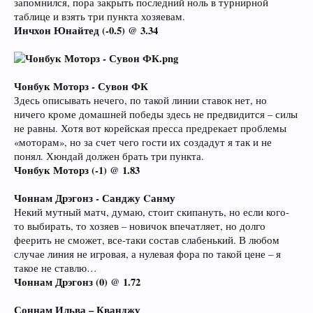
запомнился, пора закрыть последний ноль в турнирной
таблице и взять три пункта хозяевам.
Инчхон Юнайтед (-0.5) @ 3.34
Чонбук Моторз - Сувон ФК
Здесь описывать нечего, по такой линии ставок нет, но
ничего кроме домашней победы здесь не предвидится – силы
не равны. Хотя вот корейская пресса предрекает проблемы
«моторам», но за счет чего гости их создадут я так и не
понял. Хюндай должен брать три пункта.
Чонбук Моторз (-1) @ 1.83
Чоннам Дрэгонз - Санджу Cанму
Некий мутный матч, думаю, стоит скипануть, но если кого-
то выбирать, то хозяев – новичок впечатляет, но долго
феерить не сможет, все-таки состав слабенький. В любом
случае линия не игровая, а нулевая фора по такой цене – я
такое не ставлю…
Чоннам Дрэгонз (0) @ 1.72
Соннам Ильва – Кванджу