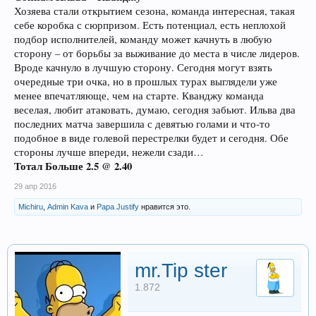
Хозяева стали открытием сезона, команда интересная, такая
себе коробка с сюрпризом. Есть потенциал, есть неплохой
подбор исполнителей, команду может качнуть в любую
сторону – от борьбы за выживание до места в числе лидеров.
Вроде качнуло в лучшую сторону. Сегодня могут взять
очередные три очка, но в прошлых турах выглядели уже
менее впечатляюще, чем на старте. Кванджу команда
веселая, любит атаковать, думаю, сегодня забьют. Ильва два
последних матча завершила с девятью голами и что-то
подобное в виде голевой перестрелки будет и сегодня. Обе
стороны лучше впереди, нежели сзади…
Тотал Больше 2.5 @ 2.40
29 апр 2016
Michiru
,
Admin Kava
и
Papa Justify
нравится это.
mr.Tip ster
1.872