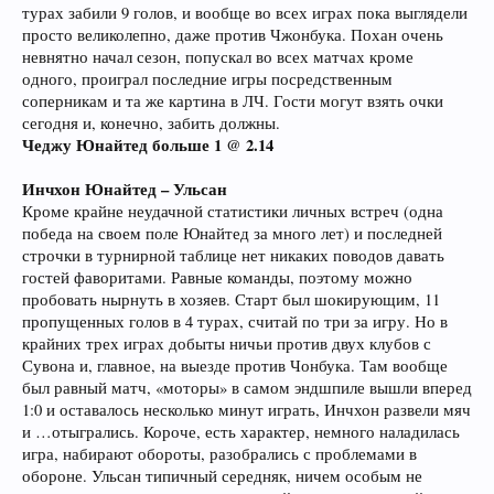
турах забили 9 голов, и вообще во всех играх пока выглядели
просто великолепно, даже против Чжонбука. Похан очень
невнятно начал сезон, попускал во всех матчах кроме
одного, проиграл последние игры посредственным
соперникам и та же картина в ЛЧ. Гости могут взять очки
сегодня и, конечно, забить должны.
Чеджу Юнайтед больше 1 @ 2.14
Инчхон Юнайтед – Ульсан
Кроме крайне неудачной статистики личных встреч (одна
победа на своем поле Юнайтед за много лет) и последней
строчки в турнирной таблице нет никаких поводов давать
гостей фаворитами. Равные команды, поэтому можно
пробовать нырнуть в хозяев. Старт был шокирующим, 11
пропущенных голов в 4 турах, считай по три за игру. Но в
крайних трех играх добыты ничьи против двух клубов с
Сувона и, главное, на выезде против Чонбука. Там вообще
был равный матч, «моторы» в самом эндшпиле вышли вперед
1:0 и оставалось несколько минут играть, Инчхон развели мяч
и …отыгрались. Короче, есть характер, немного наладилась
игра, набирают обороты, разобрались с проблемами в
обороне. Ульсан типичный середняк, ничем особым не