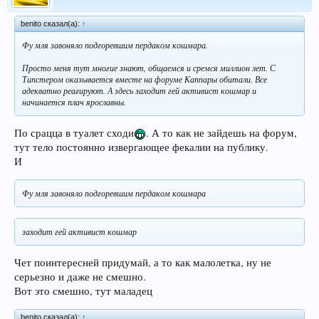
benito сказал(а):
↑
Фу мля завоняло подгоревшим пердаком кошмара.
Просто меня тут многие знают, общаемся и сремся миллион лет. С
Типстером оказывается вместе на форуме Каппары обитали. Все
адекватно реагируют. А здесь заходит гей активист кошмар и
начинается плач ярославны.
По срацца в туалет сходи
. А то как не зайдешь на форум,
тут тело постоянно извергающее фекалии на публику.
И
Фу мля завоняло подгоревшим пердаком кошмара
заходит гей активист кошмар
Чет поинтересней придумай, а то как малолетка, ну не
серьезно и даже не смешно.
Вот это смешно, тут маладец
benito сказал(а):
↑