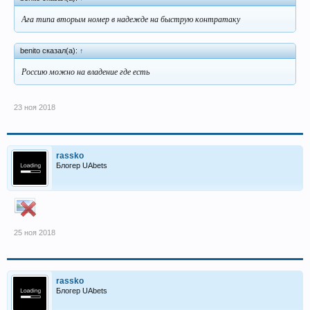
Ага типа вторым номер в надежде на быструю контратаку
benito сказал(а):
↑
Россию можно на владение где есть
23 ноя 2018
rassko
Блогер UAbets
25 ноя 2018
rassko
Блогер UAbets