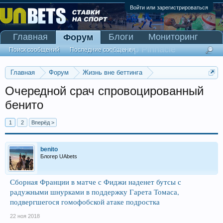
Войти или зарегистрироваться
Главная
Блоги
Мониторинг
Форум
Сканер Pinnacle
Поиск сообщений
Последние сообщения
Главная
Форум
Жизнь вне беттинга
Беседка-флудилка
Очередной срач спровоцированный
бенито
1
2
Вперёд >
benito
Блогер UAbets
Сборная Франции в матче с Фиджи наденет бутсы с
радужными шнурками в поддержку Гарета Томаса,
подвергшегося гомофобской атаке подростка
22 ноя 2018