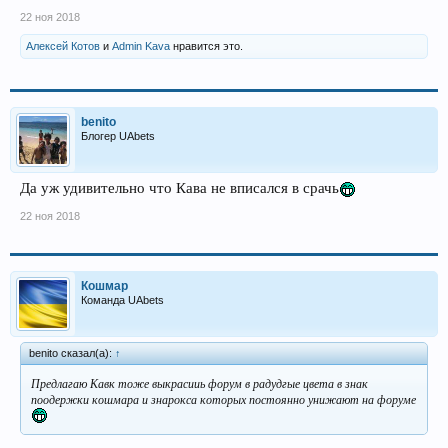
22 ноя 2018
Алексей Котов
и
Admin Kava
нравится это.
benito
Блогер UAbets
Да уж удивительно что Кава не вписался в срачь
22 ноя 2018
Кошмар
Команда UAbets
benito сказал(а):
↑
Предлагаю Кавк тоже выкрасииь форум в радудгые цвета в знак
поодержки кошмара и знарокса которых постоянно унижают на форуме