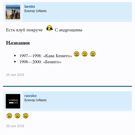
benito
Блогер UAbets
Есть клуб покруче
С андрощины
Названия
1997—1998: «Кава Бенито»
1998—2000: «Бенито»
25 ноя 2018
rassko
Блогер UAbets
25 ноя 2018