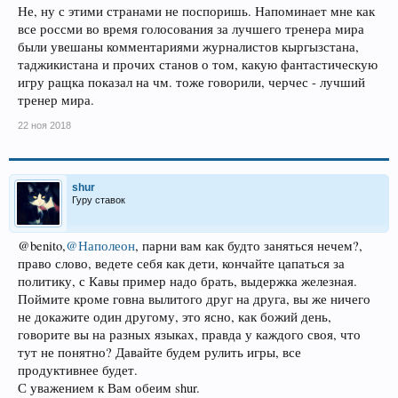
Не, ну с этими странами не поспоришь. Напоминает мне как
все россми во время голосования за лучшего тренера мира
были увешаны комментариями журналистов кыргызстана,
таджикистана и прочих станов о том, какую фантастическую
игру ращка показал на чм. тоже говорили, черчес - лучший
тренер мира.
22 ноя 2018
shur
Гуру ставок
@benito,
@Наполеон
, парни вам как будто заняться нечем?,
право слово, ведете себя как дети, кончайте цапаться за
политику, с Кавы пример надо брать, выдержка железная.
Поймите кроме говна вылитого друг на друга, вы же ничего
не докажите один другому, это ясно, как божий день,
говорите вы на разных языках, правда у каждого своя, что
тут не понятно? Давайте будем рулить игры, все
продуктивнее будет.
С уважением к Вам обеим shur.