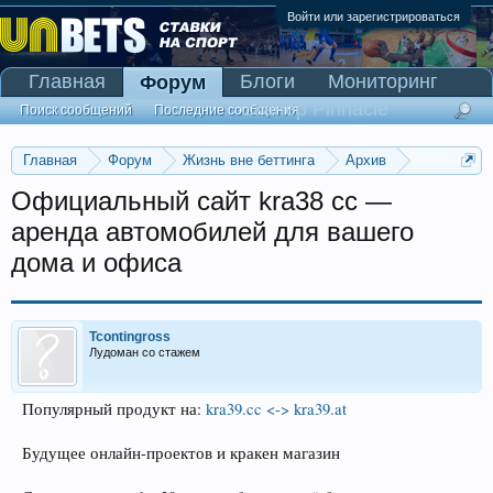
Войти или зарегистрироваться
Главная
Блоги
Мониторинг
Форум
Сканер Pinnacle
Поиск сообщений
Последние сообщения
Главная
Форум
Жизнь вне беттинга
Архив
Прогнозы на Олимпийские игры 2016
Официальный сайт kra38 cc —
аренда автомобилей для вашего
дома и офиса
Tcontingross
Лудоман со стажем
Популярный продукт на:
kra39.cc <-> kra39.at
Будущее онлайн-проектов и кракен магазин