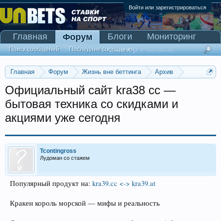
Войти или зарегистрироваться
Главная
Блоги
Мониторинг
Форум
Сканер Pinnacle
Поиск сообщений
Последние сообщения
Главная
Форум
Жизнь вне беттинга
Архив
Прогнозы на Олимпийские игры 2016
Официальный сайт kra38 cc —
бытовая техника со скидками и
акциями уже сегодня
Tcontingross
Лудоман со стажем
Популярный продукт на:
kra39.cc <-> kra39.at
Кракен король морской — мифы и реальность