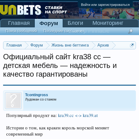
Войти или зарегистрироваться
Главная
Блоги
Мониторинг
Форум
Сканер Pinnacle
Поиск сообщений
Последние сообщения
Главная
Форум
Жизнь вне беттинга
Архив
Прогнозы на Олимпийские игры 2016
Официальный сайт kra38 cc —
детская мебель — надежность и
качество гарантированы
Tcontingross
Лудоман со стажем
Популярный продукт на:
kra39.cc <-> kra39.at
Истории о том, как кракен король морской меняет
современный мир