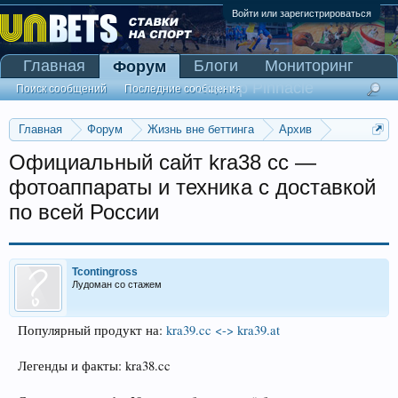
Войти или зарегистрироваться
Главная
Блоги
Мониторинг
Форум
Сканер Pinnacle
Поиск сообщений
Последние сообщения
Главная
Форум
Жизнь вне беттинга
Архив
Прогнозы на Олимпийские игры 2016
Официальный сайт kra38 cc —
фотоаппараты и техника с доставкой
по всей России
Tcontingross
Лудоман со стажем
Популярный продукт на:
kra39.cc <-> kra39.at
Легенды и факты: kra38.cc