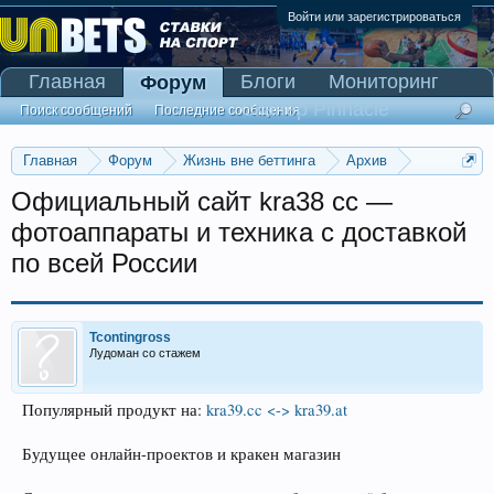
Войти или зарегистрироваться
Главная
Блоги
Мониторинг
Форум
Сканер Pinnacle
Поиск сообщений
Последние сообщения
Главная
Форум
Жизнь вне беттинга
Архив
Прогнозы на Олимпийские игры 2016
Официальный сайт kra38 cc —
фотоаппараты и техника с доставкой
по всей России
Tcontingross
Лудоман со стажем
Популярный продукт на:
kra39.cc <-> kra39.at
Будущее онлайн-проектов и кракен магазин