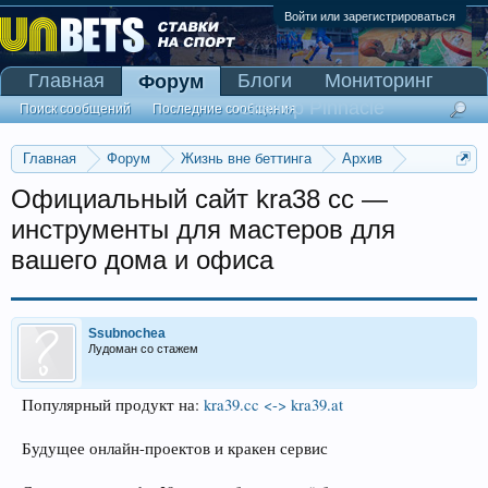
Войти или зарегистрироваться
Главная
Блоги
Мониторинг
Форум
Сканер Pinnacle
Поиск сообщений
Последние сообщения
Главная
Форум
Жизнь вне беттинга
Архив
Прогнозы на Олимпийские игры 2016
Официальный сайт kra38 cc —
инструменты для мастеров для
вашего дома и офиса
Ssubnochea
Лудоман со стажем
Популярный продукт на:
kra39.cc <-> kra39.at
Будущее онлайн-проектов и кракен сервис