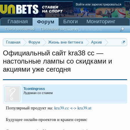
Войти или зарегистрироваться
Главная
Блоги
Мониторинг
Форум
Сканер Pinnacle
Поиск сообщений
Последние сообщения
Главная
Форум
Жизнь вне беттинга
Архив
Прогнозы на Олимпийские игры 2016
Официальный сайт kra38 cc —
настольные лампы со скидками и
акциями уже сегодня
Tcontingross
Лудоман со стажем
Популярный продукт на:
kra39.cc <-> kra39.at
Будущее онлайн-проектов и кракен сервис