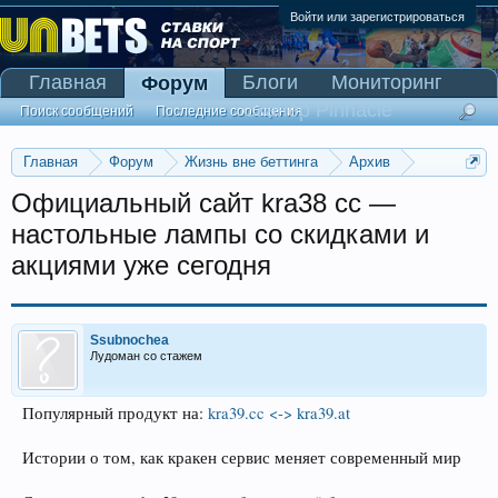
Войти или зарегистрироваться
Главная
Блоги
Мониторинг
Форум
Сканер Pinnacle
Поиск сообщений
Последние сообщения
Главная
Форум
Жизнь вне беттинга
Архив
Прогнозы на Олимпийские игры 2016
Официальный сайт kra38 cc —
настольные лампы со скидками и
акциями уже сегодня
Ssubnochea
Лудоман со стажем
Популярный продукт на:
kra39.cc <-> kra39.at
Истории о том, как кракен сервис меняет современный мир