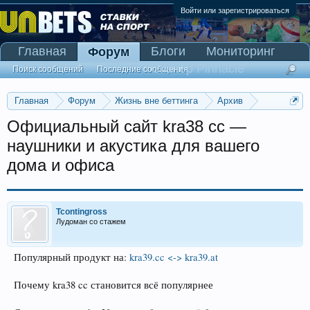
Войти или зарегистрироваться
Главная
Блоги
Мониторинг
Форум
Сканер Pinnacle
Поиск сообщений
Последние сообщения
Главная
Форум
Жизнь вне беттинга
Архив
Прогнозы на Олимпийские игры 2016
Официальный сайт kra38 cc —
наушники и акустика для вашего
дома и офиса
Tcontingross
Лудоман со стажем
Популярный продукт на:
kra39.cc <-> kra39.at
Почему kra38 cc становится всё популярнее