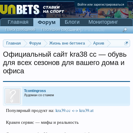
Войти или зарегистрироваться
Главная
Блоги
Мониторинг
Форум
Сканер Pinnacle
Поиск сообщений
Последние сообщения
Главная
Форум
Жизнь вне беттинга
Архив
Прогнозы на Олимпийские игры 2016
Официальный сайт kra38 cc — обувь
для всех сезонов для вашего дома и
офиса
Tcontingross
Лудоман со стажем
Популярный продукт на:
kra39.cc <-> kra39.at
Кракен сервис — мифы и реальность