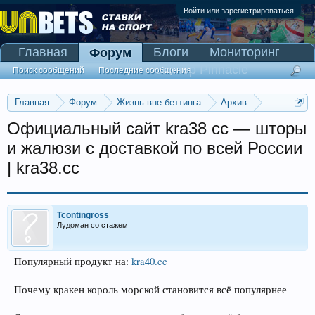
Войти или зарегистрироваться
Главная
Блоги
Мониторинг
Форум
Сканер Pinnacle
Поиск сообщений
Последние сообщения
Главная
Форум
Жизнь вне беттинга
Архив
Прогнозы на Олимпийские игры 2016
Официальный сайт kra38 cc — шторы
и жалюзи с доставкой по всей России
| kra38.cc
Tcontingross
Лудоман со стажем
Популярный продукт на:
kra40.cc
Почему кракен король морской становится всё популярнее