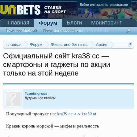
Войти или зарегистрироваться
Главная
Блоги
Мониторинг
Форум
Сканер Pinnacle
Поиск сообщений
Последние сообщения
Главная
Форум
Жизнь вне беттинга
Архив
Прогнозы на Олимпийские игры 2016
Официальный сайт kra38 cc —
смартфоны и гаджеты по акции
только на этой неделе
Tcontingross
Лудоман со стажем
Популярный продукт на:
kra39.cc <-> kra39.at
Кракен король морской — мифы и реальность