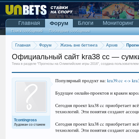
Главная
Блоги
Мониторинг
Форум
Поиск сообщений
Последние сообщения
Главная
Форум
Жизнь вне беттинга
Архив
Прогн
Официальный сайт kra38 cc — сумки
Тема в разделе "
Прогнозы на Олимпийские игры 2016
", создана пользователе
Популярный продукт на:
kra39.cc <-> kra
Будущее онлайн-проектов и кракен коро
Сегодня проект kra38 cc приобретает вс
технологий. Эти понятия создают ассоц
Tcontingross
Сегодня проект kra38 cc приобретает вс
Лудоман со стажем
технологий. Эти понятия создают ассоц