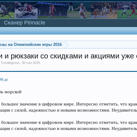
Сканер Pinnacle
озы на Олимпийские игры 2016
 и рюкзаки со скидками и акциями уже 
м
Tcontingross
,
30 сен 2025
.
39.at
ль морской
ё большее значение в цифровом мире. Интересно отметить, что кра
иации с силой, надежностью и новыми возможностями. Неудивительно
ё большее значение в цифровом мире. Интересно отметить, что кра
иации с силой, надежностью и новыми возможностями. Неудивительно