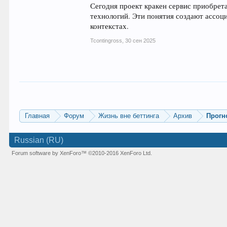
Сегодня проект кракен сервис приобрета
технологий. Эти понятия создают ассоц
контекстах.
Tcontingross
,
30 сен 2025
Главная
Форум
Жизнь вне беттинга
Архив
Прогн
Russian (RU)
Forum software by XenForo™
©2010-2016 XenForo Ltd.