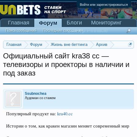
Войти или зарегистрироваться
Главная
Блоги
Мониторинг
Форум
Сканер Pinnacle
Поиск сообщений
Последние сообщения
Главная
Форум
Жизнь вне беттинга
Архив
Прогнозы на Олимпийские игры 2016
Официальный сайт kra38 cc —
телевизоры и проекторы в наличии и
под заказ
Ssubnochea
Лудоман со стажем
Популярный продукт на:
kra40.cc
Истории о том, как кракен магазин меняет современный мир