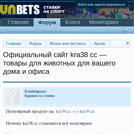
Войти или зарегистрироваться
Главная
Блоги
Мониторинг
Форум
Сканер Pinnacle
Поиск сообщений
Последние сообщения
Главная
Форум
Жизнь вне беттинга
Архив
Прогнозы на Олимпийские игры 2016
Официальный сайт kra38 cc —
товары для животных для вашего
дома и офиса
Tcontingross
Лудоман со стажем
Популярный продукт на:
kra39.cc <-> kra39.at
Почему kra38.cc становится всё популярнее