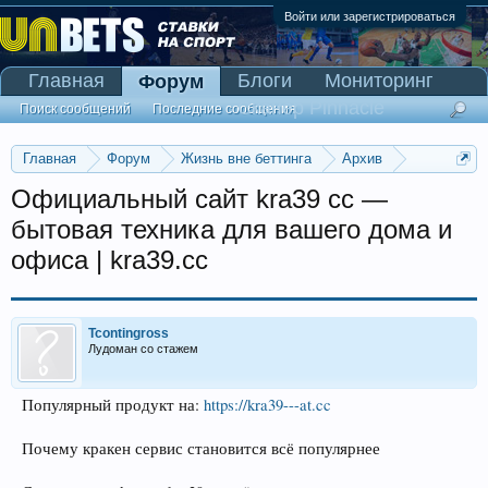
Войти или зарегистрироваться
Главная
Блоги
Мониторинг
Форум
Сканер Pinnacle
Поиск сообщений
Последние сообщения
Главная
Форум
Жизнь вне беттинга
Архив
Прогнозы на Олимпийские игры 2016
Официальный сайт kra39 cc —
бытовая техника для вашего дома и
офиса | kra39.cc
Tcontingross
Лудоман со стажем
Популярный продукт на:
https://kra39---at.cc
Почему кракен сервис становится всё популярнее