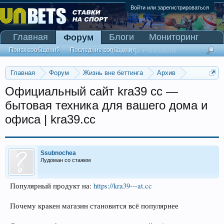
Войти или зарегистрироваться
Главная
Блоги
Мониторинг
Форум
Сканер Pinnacle
Поиск сообщений
Последние сообщения
Главная
Форум
Жизнь вне беттинга
Архив
Прогнозы на Олимпийские игры 2016
Официальный сайт kra39 cc —
бытовая техника для вашего дома и
офиса | kra39.cc
Ssubnochea
Лудоман со стажем
Популярный продукт на:
https://kra39---at.cc
Почему кракен магазин становится всё популярнее