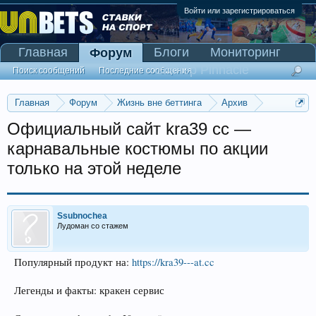
Войти или зарегистрироваться
Главная
Блоги
Мониторинг
Форум
Сканер Pinnacle
Поиск сообщений
Последние сообщения
Главная
Форум
Жизнь вне беттинга
Архив
Прогнозы на Олимпийские игры 2016
Официальный сайт kra39 cc —
карнавальные костюмы по акции
только на этой неделе
Ssubnochea
Лудоман со стажем
Популярный продукт на:
https://kra39---at.cc
Легенды и факты: кракен сервис