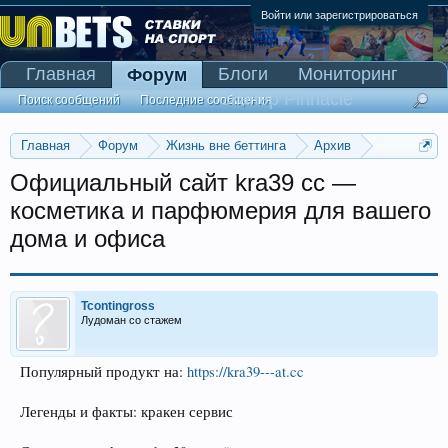
Войти или зарегистрироваться
Главная
Блоги
Мониторинг
Форум
Сканер Pinnacle
Поиск сообщений
Последние сообщения
Главная
Форум
Жизнь вне беттинга
Архив
Прогнозы на Олимпийские игры 2016
Официальный сайт kra39 cc —
косметика и парфюмерия для вашего
дома и офиса
Tcontingross
Лудоман со стажем
Популярный продукт на:
https://kra39---at.cc
Легенды и факты: кракен сервис