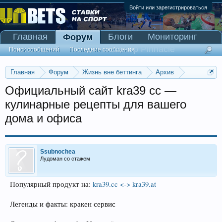
Войти или зарегистрироваться
Главная
Блоги
Мониторинг
Форум
Сканер Pinnacle
Поиск сообщений
Последние сообщения
Главная
Форум
Жизнь вне беттинга
Архив
Прогнозы на Олимпийские игры 2016
Официальный сайт kra39 cc —
кулинарные рецепты для вашего
дома и офиса
Ssubnochea
Лудоман со стажем
Популярный продукт на:
kra39.cc <-> kra39.at
Легенды и факты: кракен сервис