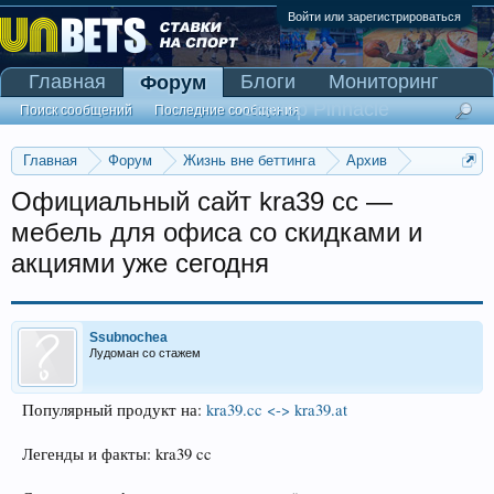
Войти или зарегистрироваться
Главная
Блоги
Мониторинг
Форум
Сканер Pinnacle
Поиск сообщений
Последние сообщения
Главная
Форум
Жизнь вне беттинга
Архив
Прогнозы на Олимпийские игры 2016
Официальный сайт kra39 cc —
мебель для офиса со скидками и
акциями уже сегодня
Ssubnochea
Лудоман со стажем
Популярный продукт на:
kra39.cc <-> kra39.at
Легенды и факты: kra39 cc