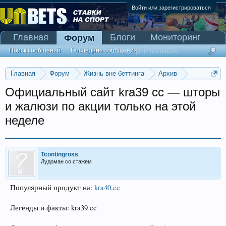
Войти или зарегистрироваться
Главная
Блоги
Мониторинг
Форум
Сканер Pinnacle
Поиск сообщений
Последние сообщения
Главная
Форум
Жизнь вне беттинга
Архив
Прогнозы на Олимпийские игры 2016
Официальный сайт kra39 cc — шторы
и жалюзи по акции только на этой
неделе
Tcontingross
Лудоман со стажем
Популярный продукт на:
kra40.cc
Легенды и факты: kra39 cc