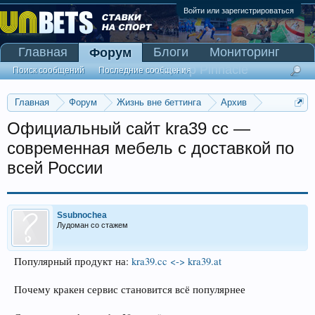
Войти или зарегистрироваться
Главная
Блоги
Мониторинг
Форум
Сканер Pinnacle
Поиск сообщений
Последние сообщения
Главная
Форум
Жизнь вне беттинга
Архив
Прогнозы на Олимпийские игры 2016
Официальный сайт kra39 cc —
современная мебель с доставкой по
всей России
Ssubnochea
Лудоман со стажем
Популярный продукт на:
kra39.cc <-> kra39.at
Почему кракен сервис становится всё популярнее