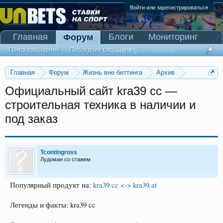
Войти или зарегистрироваться
Главная
Блоги
Мониторинг
Форум
Сканер Pinnacle
Поиск сообщений
Последние сообщения
Главная
Форум
Жизнь вне беттинга
Архив
Прогнозы на Олимпийские игры 2016
Официальный сайт kra39 cc —
строительная техника в наличии и
под заказ
Tcontingross
Лудоман со стажем
Популярный продукт на:
kra39.cc <-> kra39.at
Легенды и факты: kra39 cc