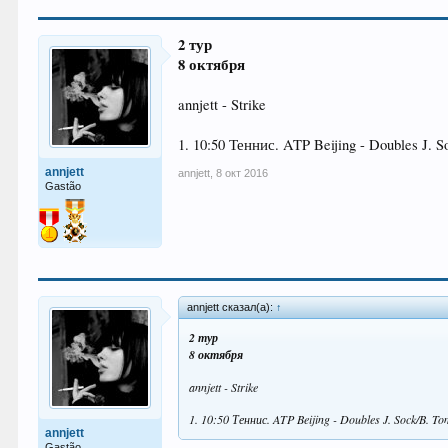
2 тур
8 октября
annjett - Strike
1. 10:50 Теннис. ATP Beijing - Doubles J. 
annjett
annjett
,
8 окт 2016
Gastão
annjett сказал(а):
↑
2 тур
8 октября
annjett - Strike
1. 10:50 Теннис. ATP Beijing - Doubles J. Sock/B. To
annjett
Gastão