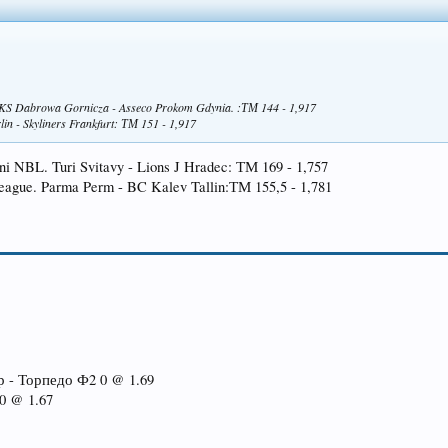
MKS Dabrowa Gornicza - Asseco Prokom Gdynia. :ТМ 144 - 1,917
in - Skyliners Frankfurt: ТМ 151 - 1,917
ni NBL. Turi Svitavy - Lions J Hradec: ТМ 169 - 1,757
eague. Parma Perm - BC Kalev Tallin:ТМ 155,5 - 1,781
р - Торпедо Ф2 0 @ 1.69
0 @ 1.67