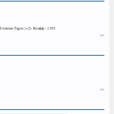
ntrum Tigers (+2). Коэфф.: 1.925
#44
#45