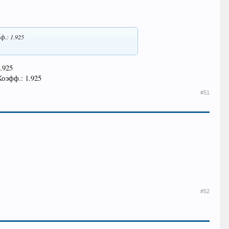
ф.: 1.925
.925
оэфф.: 1.925
#51
#52