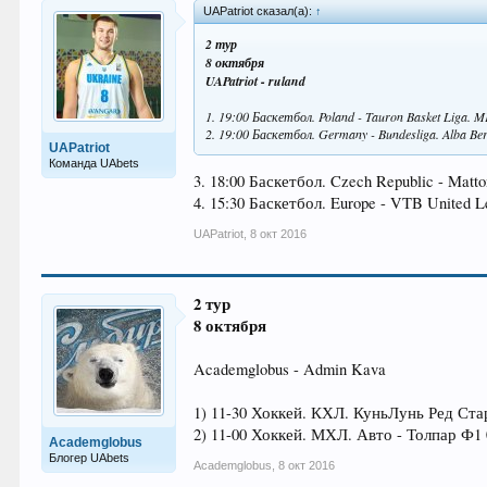
UAPatriot сказал(а):
↑
2 тур
8 октября
UAPatriot - ruland
1. 19:00 Баскетбол. Poland - Tauron Basket Liga. 
2. 19:00 Баскетбол. Germany - Bundesliga. Alba Berl
UAPatriot
Команда UAbets
3. 18:00 Баскетбол. Czech Republic - Matto
4. 15:30 Баскетбол. Europe - VTB United L
UAPatriot
,
8 окт 2016
2 тур
8 октября
Academglobus - Admin Kava
1) 11-30 Хоккей. КХЛ. КуньЛунь Ред Ста
2) 11-00 Хоккей. МХЛ. Авто - Толпар Ф1 
Academglobus
Блогер UAbets
Academglobus
,
8 окт 2016