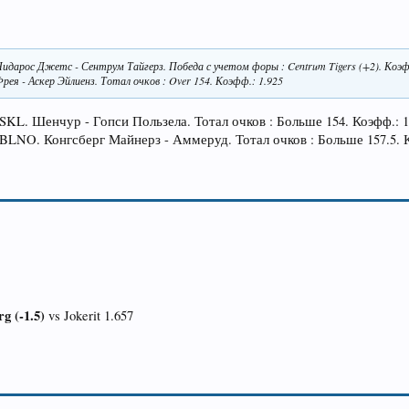
идарос Джетс - Сентрум Тайгерз. Победа с учетом форы : Centrum Tigers (+2). Коэф
ея - Аскер Эйлиенз. Тотал очков : Over 154. Коэфф.: 1.925
SKL. Шенчур - Гопси Пользела. Тотал очков : Больше 154. Коэфф.: 1
 BLNO. Конгсберг Майнерз - Аммеруд. Тотал очков : Больше 157.5. К
g (-1.5)
vs Jokerit 1.657