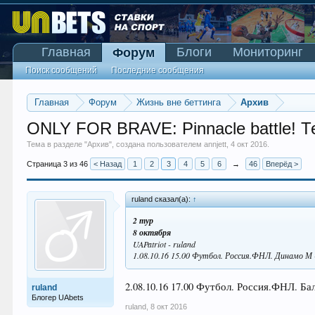
Главная
Блоги
Мониторинг
Форум
Поиск сообщений
Последние сообщения
Главная
Форум
Жизнь вне беттинга
Архив
ONLY FOR BRAVE: Pinnacle battle! Т
Тема в разделе "
Архив
", создана пользователем
annjett
,
4 окт 2016
.
Страница 3 из 46
< Назад
1
2
3
4
5
6
→
46
Вперёд >
ruland сказал(а):
↑
2 тур
8 октября
UAPatriot - ruland
1.08.10.16 15.00 Футбол. Россия.ФНЛ. Динамо М -
2.08.10.16 17.00 Футбол. Россия.ФНЛ. Ба
ruland
Блогер UAbets
ruland
,
8 окт 2016