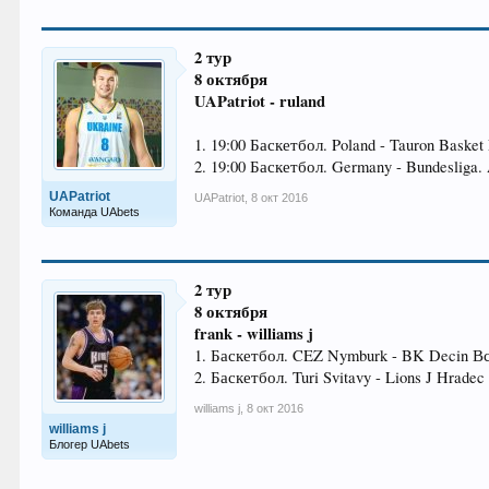
2 тур
8 октября
UAPatriot - ruland
1. 19:00 Баскетбол. Poland - Tauron Baske
2. 19:00 Баскетбол. Germany - Bundesliga. A
UAPatriot
UAPatriot
,
8 окт 2016
Команда UAbets
2 тур
8 октября
frank - williams j
1. Баскетбол. CEZ Nymburk - BK Decin Вс
2. Баскетбол. Turi Svitavy - Lions J Hrad
williams j
,
8 окт 2016
williams j
Блогер UAbets