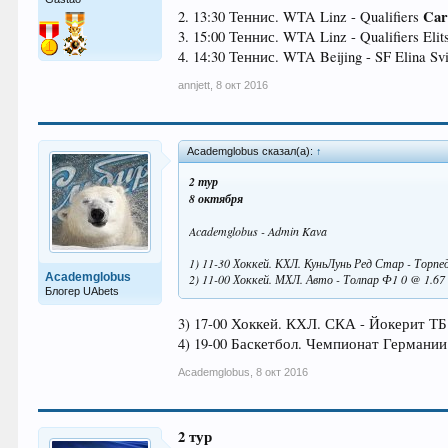
Car
2. 13:30 Теннис. WTA Linz - Qualifiers
3. 15:00 Теннис. WTA Linz - Qualifiers Eli
4. 14:30 Теннис. WTA Beijing - SF Elina Svi
annjett
,
8 окт 2016
Academglobus сказал(а):
↑
2 тур
8 октября
Academglobus - Admin Kava
1) 11-30 Хоккей. КХЛ. КуньЛунь Ред Стар - Торпе
Academglobus
2) 11-00 Хоккей. МХЛ. Авто - Толпар Ф1 0 @ 1.67
Блогер UAbets
3) 17-00 Хоккей. КХЛ. СКА - Йокерит ТБ
4) 19-00 Баскетбол. Чемпионат Германии
Academglobus
,
8 окт 2016
2 тур