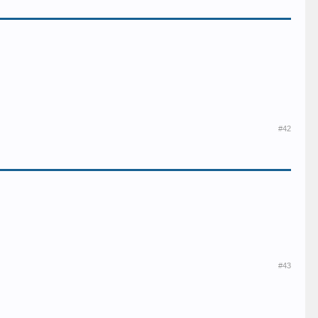
#42
#43