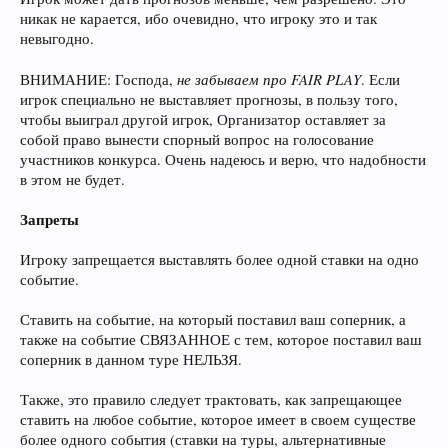
никак не карается, ибо очевидно, что игроку это и так
невыгодно.
не забываем про FAIR PLAY
ВНИМАНИЕ: Господа,
. Если
игрок специально не выставляет прогнозы, в пользу того,
чтобы выиграл другой игрок, Организатор оставляет за
собой право вынести спорный вопрос на голосование
участников конкурса. Очень надеюсь и верю, что надобности
в этом не будет.
Запреты
Игроку запрещается выставлять более одной ставки на одно
событие.
Ставить на событие, на который поставил ваш соперник, а
также на событие СВЯЗАННОЕ с тем, которое поставил ваш
соперник в данном туре НЕЛЬЗЯ.
Также, это правило следует трактовать, как запрещающее
ставить на любое событие, которое имеет в своем существе
более одного события (ставки на туры, альтернативные