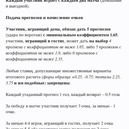
Каждый участник играет с каждым два матча
(домашний
и выездной).
Подача прогнозов и начисление очков
Участник, играющий дома, обязан дать 5 прогнозов
с минимальным коэффициентом 1.65
(удара по воротам)
;
играющий в гостях
на выбор
4
участник,
, может дать
прогноза с коэффициентом не ниже 1.65
5 прогнозов с
, либо
коэффициентом не ниже 1.9
6 прогнозов с
, либо
коэффициентом не ниже 2.35
.
,
Любые ставки
допускающие множественные варианты
форы образца +0.25, -0.75; тоталы 2.25,
итогового расчета (
3.75
и им подобные
запрещены
)
.
Каждый угаданный прогноз 1 гол, каждый возврат – 0.5 гола
За победу в матче участник получает 3 очка, за ничью - 1
очко.
За ничью 4-4 игрок, играющий в гостях, получает 2 очка.
За ничью 5-5 оба участника матча получают по 2 очка.