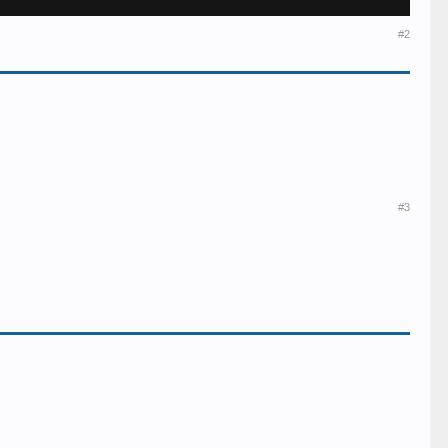
#2
#3