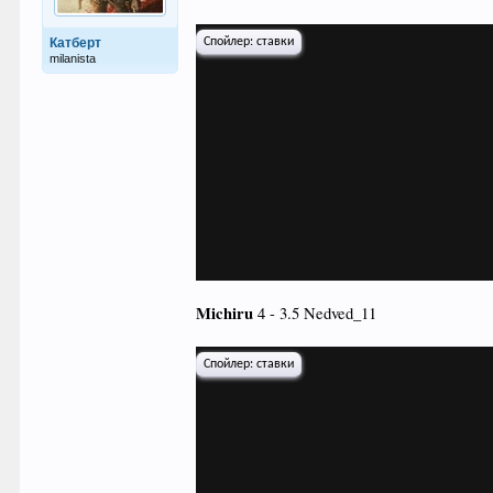
Катберт
Спойлер:
ставки
milanista
Michiru
4 - 3.5 Nedved_11
Спойлер:
ставки