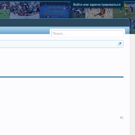
Войти или зарегистрироваться
#1