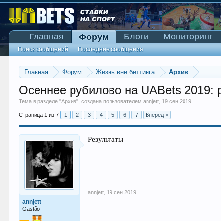
Главная
Блоги
Мониторинг
Форум
Поиск сообщений
Последние сообщения
Главная
Форум
Жизнь вне беттинга
Архив
Осеннее рубилово на UABets 2019: 
Тема в разделе "
Архив
", создана пользователем
annjett
,
19 сен 2019
.
Страница 1 из 7
1
2
3
4
5
6
7
Вперёд >
Результаты
annjett
,
19 сен 2019
annjett
Gastão