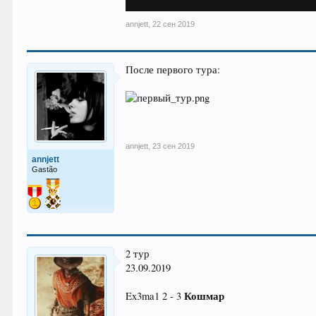
annjett
,
22 сен 2019
После первого тура:
annjett
,
23 сен 2019
annjett
Gastão
2 тур
23.09.2019
Кошмар
Ex3ma1 2 - 3