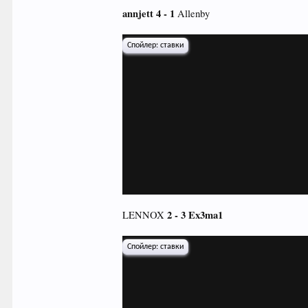
annjett 4 - 1
Allenby
Спойлер:
ставки
2 - 3 Ex3ma1
LENNOX
Спойлер:
ставки